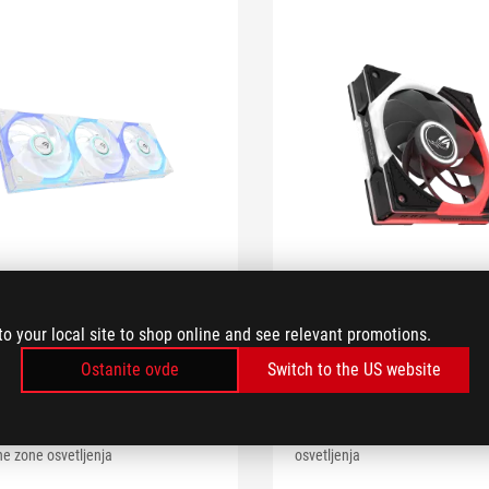
 Eurux GR120 ARGB
ROG Eurux GR120
White Edition - Triple
Reverse Fan - Sing
to your local site to shop online and see relevant promotions.
k
Pack
Ostanite ovde
Switch to the US website
ux GR120 ARGB ventilator (White
ROG Eurux GR120 ARGB Reverse 
) nudi napredne performanse
nudi napredne performanse hlađ
, daisy-chain dizajn kablova i tri
chain dizajn kablova i tri nezav
e zone osvetljenja
osvetljenja