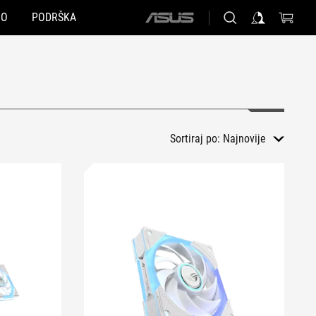
NO
PODRŠKA
ASUS
home
logo
Sortiraj po:
Najnovije