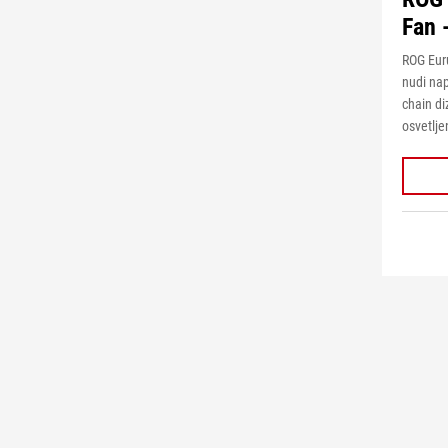
Fan 
ROG Eur
nudi na
chain di
osvetlje