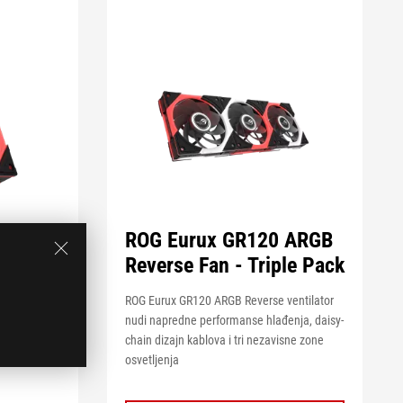
 ARGB
ROG Eurux GR120 ARGB
le
Reverse Fan - Triple Pack
ROG Eurux GR120 ARGB Reverse ventilator
ventilator
nudi napredne performanse hlađenja, daisy-
enja, daisy-
chain dizajn kablova i tri nezavisne zone
isne zone
osvetljenja