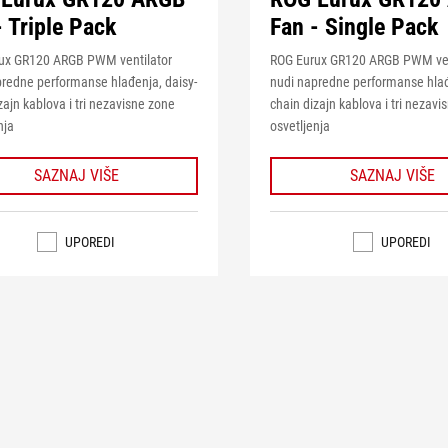
- Triple Pack
Fan - Single Pack
ux GR120 ARGB PWM ventilator
ROG Eurux GR120 ARGB PWM ven
predne performanse hlađenja, daisy-
nudi napredne performanse hlađ
zajn kablova i tri nezavisne zone
chain dizajn kablova i tri nezav
nja
osvetljenja
SAZNAJ VIŠE
SAZNAJ VIŠE
UPOREDI
UPOREDI