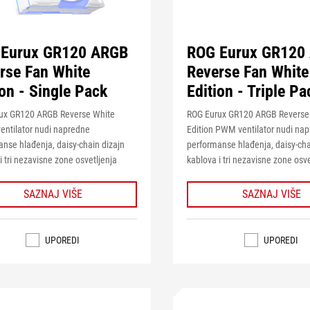
 Eurux GR120 ARGB
ROG Eurux GR120
rse Fan White
Reverse Fan White
ion - Single Pack
Edition - Triple Pa
ux GR120 ARGB Reverse White
ROG Eurux GR120 ARGB Reverse
ventilator nudi napredne
Edition PWM ventilator nudi na
nse hlađenja, daisy-chain dizajn
performanse hlađenja, daisy-cha
i tri nezavisne zone osvetljenja
kablova i tri nezavisne zone osve
SAZNAJ VIŠE
SAZNAJ VIŠE
UPOREDI
UPOREDI