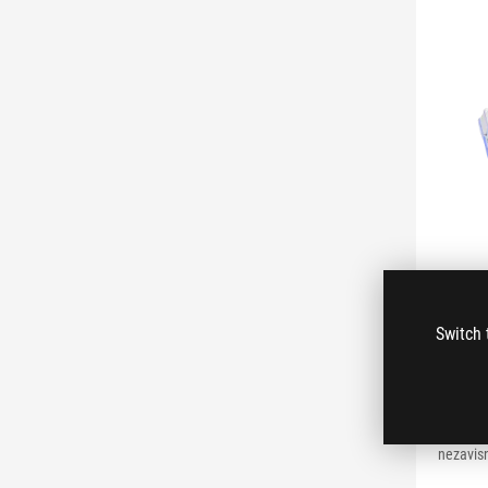
ROG
Fan 
Switch 
Pac
ROG Eur
Edition
hlađenja
nezavisn