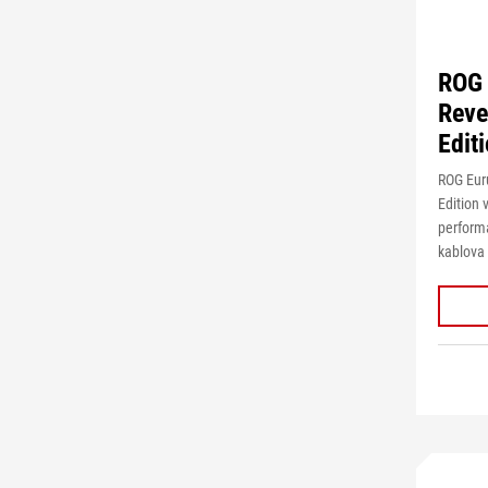
ROG
Reve
Edit
ROG Eur
Edition 
performa
kablova 