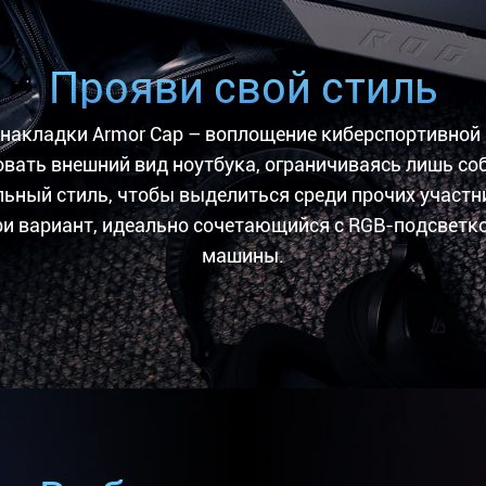
Прояви свой стиль
 накладки
Armor Cap
– воплощение киберспортивной 
вать внешний вид ноутбука, ограничиваясь лишь со
льный стиль, чтобы выделиться среди прочих участн
ри вариант, идеально сочетающийся с RGB-подсветк
машины.