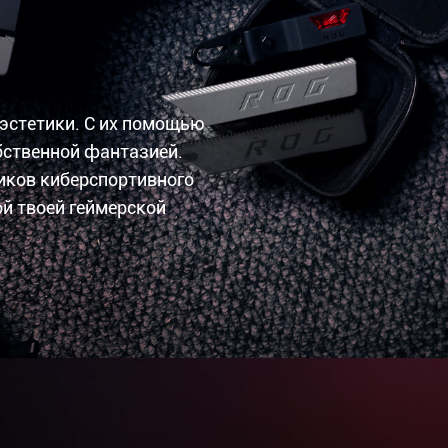
эстетики. С их помощью
бственной фантазией.
иков киберспортивного
ой твоей геймерской