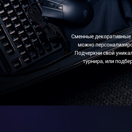
Сменные декоративные
можно персонализиро
Подчеркни свой уника
турнира, или подбе