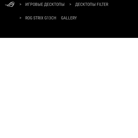
Footer
>
ИГРОВЫЕ ДЕСКТОПЫ
>
ДЕСКТОПЫ FILTER
>
ROG STRIX G13CH
GALLERY
ПОЛУЧАЙТЕ ПОСЛЕДНИЕ ПРЕДЛОЖЕНИЯ И МНОГОЕ ДРУГОЕ
РЕГИСТРАЦИЯ
О БРЕНДЕ ROG
ГЛАВНАЯ
NEWSROOM
youtube
twitch
vksocial