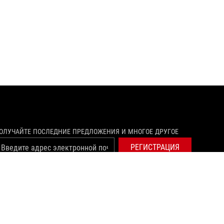
ОЛУЧАЙТЕ ПОСЛЕДНИЕ ПРЕДЛОЖЕНИЯ И МНОГОЕ ДРУГОЕ
РЕГИСТРАЦИЯ
youtube
twitch
vksocial
ОРМАЦИЯ
©ASUSTEK COMPUTER INC. ВСЕ ПРАВА ЗАЩИЩЕНЫ.