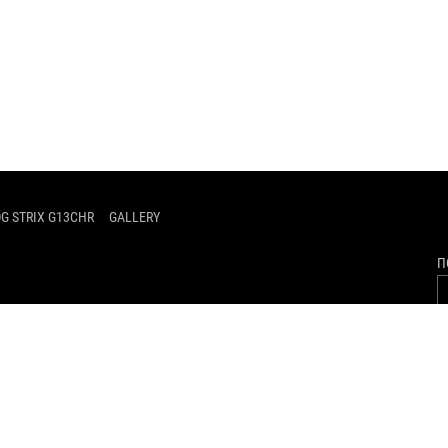
G STRIX G13CHR
GALLERY
П
ПОЛИТИКА КОНФИДЕНЦИАЛЬНОСТИ
ПРАВОВАЯ ИНФ