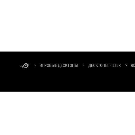
ASUS
Footer
>
ИГРОВЫЕ ДЕСКТОПЫ
>
ДЕСКТОПЫ FILTER
>
RO
О БРЕНДЕ ROG
ГЛАВНАЯ
NEWSROOM