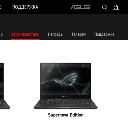
Е
ПОДДЕРЖКА
ASUS
GV301QC-K5006T
GV301Q
home
logo
ор
Характеристики
Награды
Галерея
Поддержка