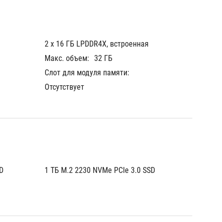
2 х 16 ГБ LPDDR4X, встроенная
2 х 16 
Макс. объем:
32 ГБ
Макс. 
Слот для модуля памяти:
Слот д
Отсутствует
Отсутст
D
1 ТБ M.2 2230 NVMe PCIe 3.0 SSD
1 ТБ M.