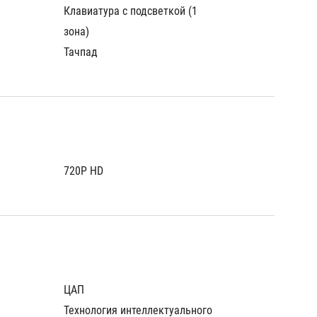
Клавиатура с подсветкой (1 
Клавиат
зона)
зона)
Тачпад
Тачпад
720P HD
720P H
ЦАП
ЦАП
Технология интеллектуального 
Техноло