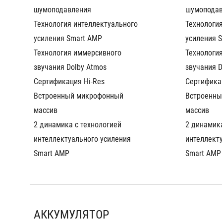
шумоподавления
шумопода
Технология интеллектуального 
Технология
усиления Smart AMP
усиления 
Технология иммерсивного 
Технология
звучания Dolby Atmos
звучания D
Сертификация Hi-Res
Сертифика
Встроенный микрофонный 
Встроенны
массив
массив
2 динамика с технологией 
2 динамика
интеллектуального усиления 
интеллекту
Smart AMP
Smart AMP
АККУМУЛЯТОР