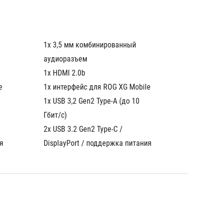
1x 3,5 мм комбинированный 
1x 3,5 
аудиоразъем
аудиор
1x HDMI 2.0b
1x HDMI
e
1x интерфейс для ROG XG Mobile
1x инте
1x USB 3,2 Gen2 Type-A (до 10 
1x USB 
Гбит/с)
Гбит/с)
2x USB 3.2 Gen2 Type-C / 
2x USB 
DisplayPort / поддержка питания	
DisplayPort / поддержка питания	