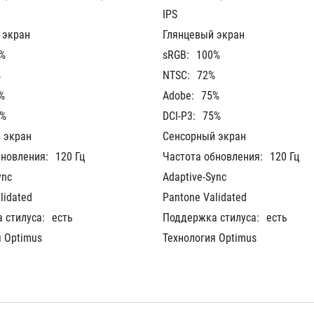
IPS
 экран
Глянцевый экран
%
sRGB:
100%
%
NTSC:
72%
%
Adobe:
75%
5%
DCI-P3:
75%
 экран
Сенсорный экран
бновления:
120 Гц
Частота обновления:
120 Гц
ync
Adaptive-Sync
lidated
Pantone Validated
 стилуса:
есть
Поддержка стилуса:
есть
я Optimus
Технология Optimus