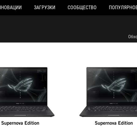
ННОВАЦИИ
ЗАГРУЗКИ
СООБЩЕСТВО
ПОПУЛЯРНО
6029T
GV301QC-K6120T
Обз