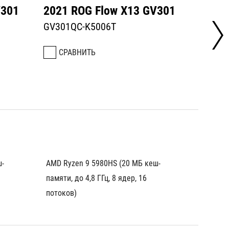
V301
2021 ROG Flow X13 GV301
2021 
GV301QC-K5006T
GV301
СРАВНИТЬ
СРА
ш-
AMD Ryzen 9 5980HS (20 МБ кеш-
AMD Ry
памяти, до 4,8 ГГц, 8 ядер, 16 
памяти, 
потоков)
потоко