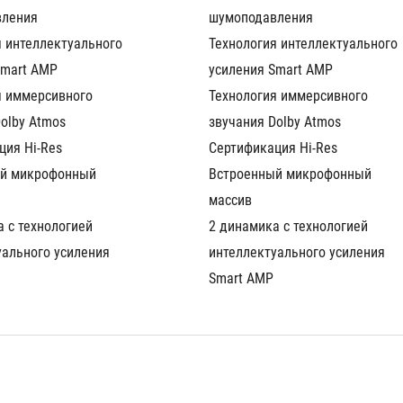
вления
шумоподавления
 интеллектуального 
Технология интеллектуального 
Smart AMP
усиления Smart AMP
 иммерсивного 
Технология иммерсивного 
olby Atmos
звучания Dolby Atmos
ция Hi-Res
Сертификация Hi-Res
й микрофонный 
Встроенный микрофонный 
массив
 с технологией 
2 динамика с технологией 
ального усиления 
интеллектуального усиления 
Smart AMP