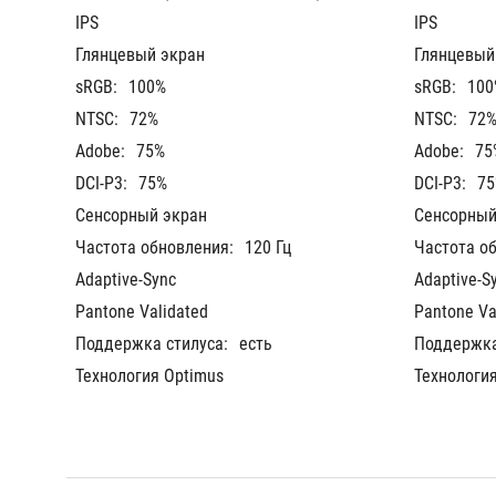
IPS
IPS
Глянцевый экран
Глянцевый
sRGB:
100%
sRGB:
100
NTSC:
72%
NTSC:
72
Adobe:
75%
Adobe:
75
DCI-P3:
75%
DCI-P3:
7
Сенсорный экран
Сенсорный
Частота обновления:
120 Гц
Частота о
Adaptive-Sync
Adaptive-S
Pantone Validated
Pantone Va
Поддержка стилуса:
есть
Поддержка
Технология Optimus
Технологи