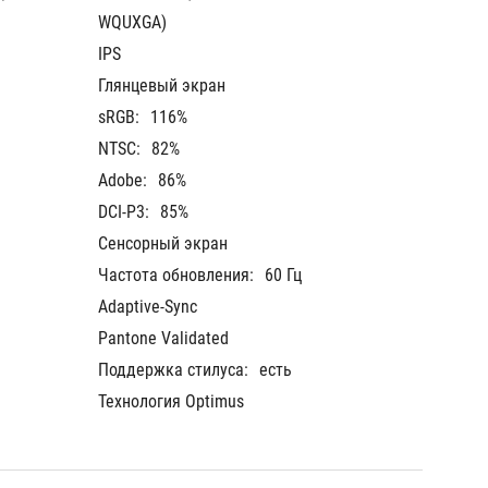
WQUXGA)
WQUXG
IPS
IPS
Глянцевый экран
Глянце
sRGB:
116%
sRGB:
NTSC:
82%
NTSC:
Adobe:
86%
Adobe:
DCI-P3:
85%
DCI-P3:
Сенсорный экран
Сенсор
Частота обновления:
60 Гц
Частот
Adaptive-Sync
Adaptiv
Pantone Validated
Pantone
Поддержка стилуса:
есть
Поддер
Технология Optimus
Технол