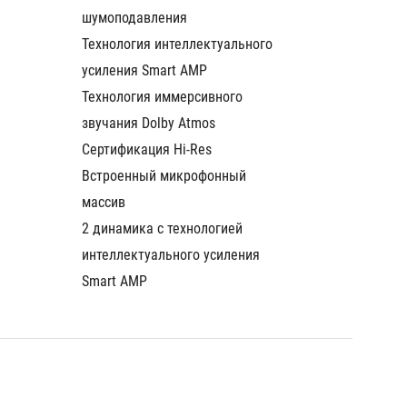
шумоподавления
шумопо
Технология интеллектуального 
Техноло
усиления Smart AMP
усилен
Технология иммерсивного 
Техноло
звучания Dolby Atmos
звучани
Сертификация Hi-Res
Сертиф
Встроенный микрофонный 
Встрое
массив
массив
2 динамика с технологией 
2 динам
интеллектуального усиления 
интелле
Smart AMP
Smart 