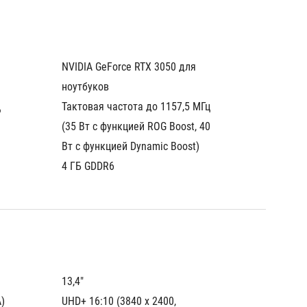
NVIDIA GeForce RTX 3050 для 
NVIDIA 
ноутбуков
ноутбу
 
Тактовая частота до 1157,5 МГц 
Тактова
 
(35 Вт с функцией ROG Boost, 40 
(35 Вт 
Вт с функцией Dynamic Boost)
Вт с фу
4 ГБ GDDR6
4 ГБ G
13,4"
13,4"
)
UHD+ 16:10 (3840 x 2400, 
UHD+ 16