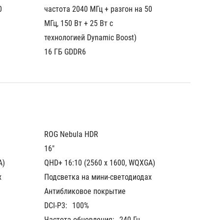
 
частота 2040 МГц + разгон на 50 
частота
МГц, 150 Вт + 25 Вт с 
МГц, 150
технологией Dynamic Boost)
техноло
16 ГБ GDDR6
16 ГБ 
ROG Nebula HDR
ROG Ne
16"
16"
A)
QHD+ 16:10 (2560 x 1600, WQXGA)
QHD+ 16
х
Подсветка на мини-светодиодах
IPS
Антибликовое покрытие
Антибл
DCI-P3:
100%
DCI-P3:
Частота обновления:
240 Гц
Частот