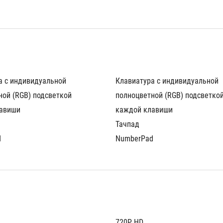
 с индивидуальной 
Клавиатура с индивидуальной 
ой (RGB) подсветкой 
полноцветной (RGB) подсветкой
авиши
каждой клавиши
Тачпад
d
NumberPad
720P HD