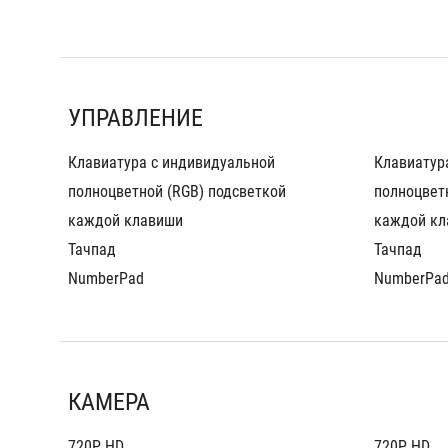
УПРАВЛЕНИЕ
Клавиатура с индивидуальной 
Клавиатура
полноцветной (RGB) подсветкой 
полноцветн
каждой клавиши
каждой кл
Тачпад
Тачпад
NumberPad
NumberPa
КАМЕРА
720P HD
720P HD