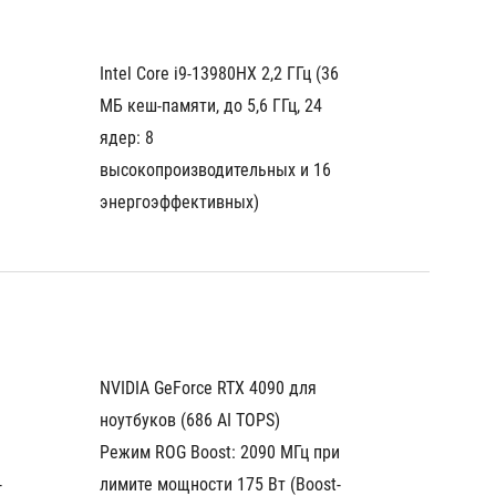
Intel Core i9-13980HX 2,2 ГГц (36 
Intel Co
МБ кеш-памяти, до 5,6 ГГц, 24 
МБ кеш-
ядер: 8 
ядер: 8 
высокопроизводительных и 16 
высоко
энергоэффективных)
энерго
NVIDIA GeForce RTX 4090 для 
NVIDIA 
ноутбуков (686 AI TOPS)
ноутбук
 
Режим ROG Boost: 2090 МГц при 
Режим R
-
лимите мощности 175 Вт (Boost-
лимите 