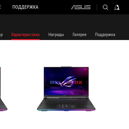
Е
ПОДДЕРЖКА
ASUS
G634JY-NM042X
G634JY
home
logo
ор
Характеристики
Награды
Галерея
Поддержка