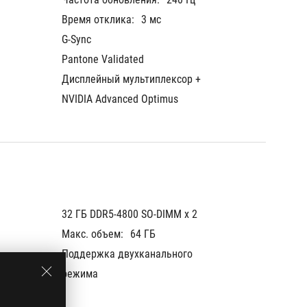
Время отклика:
3 мс
Время 
G-Sync
G-Sync
Pantone Validated
Pantone
Дисплейный мультиплексор + 
Диспле
NVIDIA Advanced Optimus
NVIDIA 
32 ГБ DDR5-4800 SO-DIMM x 2
16 ГБ D
Макс. объем:
64 ГБ
Макс. 
Поддержка двухканального 
Поддер
режима
режим