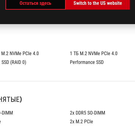
Остаться здесь
Switch to the US website
Б M.2 NVMe PCIe 4.0 
1 ТБ M.2 NVMe PCIe 4.0 
 SSD (RAID 0)
Performance SSD
НЯТЫЕ)
O-DIMM
2x DDR5 SO-DIMM
e
2x M.2 PCIe