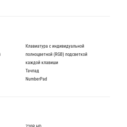
Клавиатура с индивидуальной 
Клавиат
 
полноцветной (RGB) подсветкой 
полноцв
каждой клавиши
каждой
Тачпад
Тачпад
NumberPad
Number
720P HD
720P H