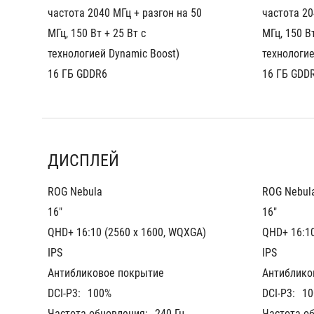
частота 2040 МГц + разгон на 50 
частота 20
МГц, 150 Вт + 25 Вт с 
МГц, 150 Вт
технологией Dynamic Boost)
технологие
16 ГБ GDDR6
16 ГБ GDD
ДИСПЛЕЙ
ROG Nebula
ROG Nebul
16"
16"
QHD+ 16:10 (2560 x 1600, WQXGA)
QHD+ 16:10
IPS
IPS
Антибликовое покрытие
Антиблико
DCI-P3:
100%
DCI-P3:
10
Частота обновления:
240 Гц
Частота о