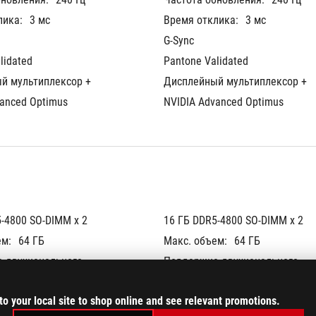
лика:
3 мс
Время отклика:
3 мс
G-Sync
lidated
Pantone Validated
й мультиплексор + 
Дисплейный мультиплексор + 
anced Optimus
NVIDIA Advanced Optimus
-4800 SO-DIMM x 2
16 ГБ DDR5-4800 SO-DIMM x 2
ем:
64 ГБ
Макс. объем:
64 ГБ
 двухканального 
Поддержка двухканального 
режима
to your local site to shop online and see relevant promotions.