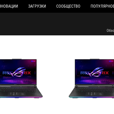
ННОВАЦИИ
ЗАГРУЗКИ
СООБЩЕСТВО
ПОПУЛЯРНО
041X
G634JY-NM034X
Обз