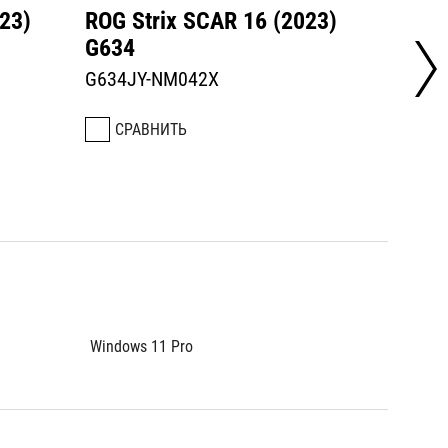
23)
ROG Strix SCAR 16 (2023)
ROG S
G634
G634
G634JY-NM042X
G634J
СРАВНИТЬ
СРА
Windows 11 Pro
Windows