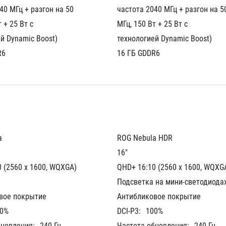
40 МГц + разгон на 50 
частота 2040 МГц + разгон на 50
 + 25 Вт с 
МГц, 150 Вт + 25 Вт с 
й Dynamic Boost)
технологией Dynamic Boost)
R6
16 ГБ GDDR6
a
ROG Nebula HDR
16"
 (2560 x 1600, WQXGA)
QHD+ 16:10 (2560 x 1600, WQXG
Подсветка на мини-светодиода
вое покрытие
Антибликовое покрытие
0%
DCI-P3:
100%
бновления:
240 Гц
Частота обновления:
240 Гц