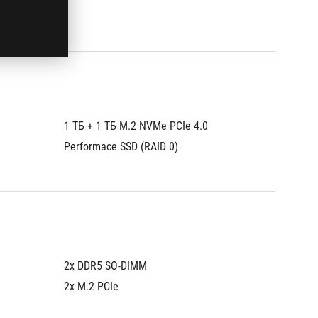
1 ТБ + 1 ТБ M.2 NVMe PCIe 4.0 
1 ТБ M.
Performace SSD (RAID 0)
Perfor
2x DDR5 SO-DIMM
2x DDR
2x M.2 PCIe
2x M.2 