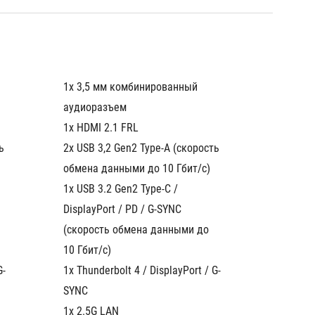
1x 3,5 мм комбинированный 
1x 3,5 
аудиоразъем
аудиор
1x HDMI 2.1 FRL
1x HDMI
 
2x USB 3,2 Gen2 Type-A (скорость 
2x USB 
обмена данными до 10 Гбит/с)
обмена
1x USB 3.2 Gen2 Type-C / 
1x USB 
DisplayPort / PD / G-SYNC 
DisplayP
(скорость обмена данными до 
(скорос
10 Гбит/с)
10 Гбит
G-
1x Thunderbolt 4 / DisplayPort / G-
1x Thund
SYNC
SYNC
1x 2.5G LAN
1x 2.5G