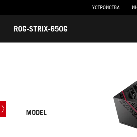
УСТРОЙСТВА
И
Accessibility links
Skip to content
Accessibility Help
Skip to Menu
ASUS Footer
ROG-STRIX-650G
-
Характеристики
MODEL