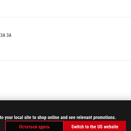
.3A 3A
to your local site to shop online and see relevant promotions.
Остаться здесь
Switch to the US website
 1