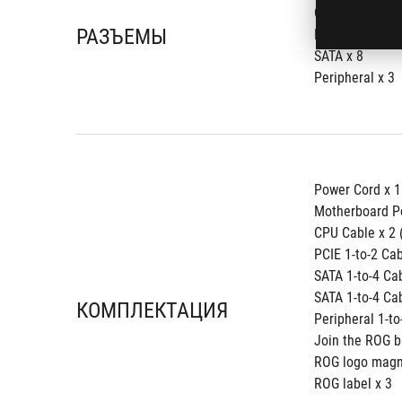
CPU 4+4-pin x 
РАЗЪЕМЫ
PCI-E 6+2-pin x
SATA x 8
Peripheral x 3
Power Cord x 1
Motherboard P
CPU Cable x 2
PCIE 1-to-2 Ca
SATA 1-to-4 C
SATA 1-to-4 C
КОМПЛЕКТАЦИЯ
Peripheral 1-t
Join the ROG b
ROG logo magn
ROG label x 3