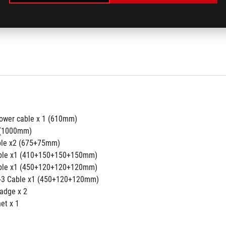
2
 4
ower cable x 1 (610mm)
 (1000mm)
ble x2 (675+75mm)
able x1 (410+150+150+150mm)
able x1 (450+120+120+120mm)
o-3 Cable x1 (450+120+120mm)
adge x 2
et x 1