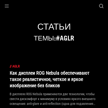
Accessibility links
Skip to content
Accessibility Help
Skip to Menu
ASUS Footer
СТАТЬИ
ТЕМЫ:#AGLR
//
AGLR
Как дисплеи ROG Nebula обеспечивают
такое реалистичное, четкое и яркое
изображение без бликов
В дисплеях ROG Nebula применяются две технологии, чтобы
свести дискомфорт к минимуму в условиях яркого внешнего
освещения: anti-glare и anti-reflection (одна для подавления