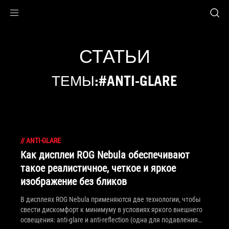
Accessibility links
Skip to content
Accessibility Help
Skip to Menu
ASUS Footer
СТАТЬИ
ТЕМЫ:#ANTI-GLARE
//
ANTI-GLARE
Как дисплеи ROG Nebula обеспечивают
такое реалистичное, четкое и яркое
изображение без бликов
В дисплеях ROG Nebula применяются две технологии, чтобы
свести дискомфорт к минимуму в условиях яркого внешнего
освещения: anti-glare и anti-reflection (одна для подавления