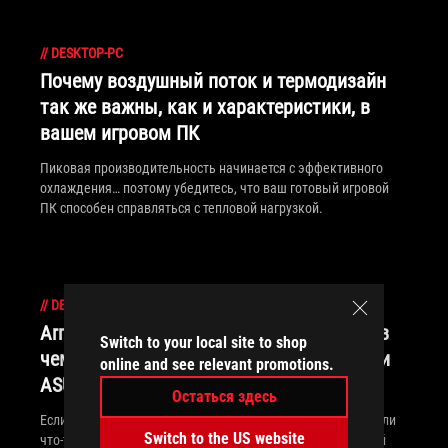
//
DESKTOP-PC
Почему воздушный поток и термодизайн
так же важны, как и характеристики, в
вашем игровом ПК
Пиковая производительность начинается с эффективного
охлаждения… поэтому убедитесь, что ваш готовый игровой
ПК способен справляться с тепловой нагрузкой.
//
DESKTOP-PC
Armoury Crate, MyASUS и GPU Tweak III – в
Switch to your local site to shop
чем разница между этими приложениями
online and see relevant promotions.
ASUS?
Остаться здесь
Если у вас ноутбук ROG, готовый настольный компьютер или
Switch to the US website
что-то из компонентов ASUS или ROG для самостоятельной