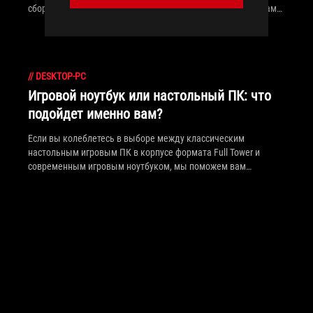
сборки ПК, то наше программное обеспечение поможет вам
получить максимальную производительность и более
широкие возможности для настройки.
//
DESKTOP-PC
Игровой ноутбук или настольный ПК: что
подойдет именно вам?
Если вы колеблетесь в выборе между классическим
настольным игровым ПК в корпусе формата Full Tower и
современным игровым ноутбуком, мы поможем вам
разобраться в ключевых факторах, которые следует
учитывать при сравнении этих двух типов устройств.