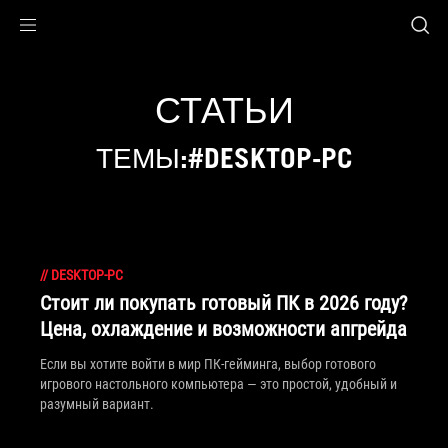
Accessibility links
Skip to content
Accessibility Help
Skip to Menu
ASUS Footer
СТАТЬИ
ТЕМЫ:#DESKTOP-PC
//
DESKTOP-PC
Стоит ли покупать готовый ПК в 2026 году?
Цена, охлаждение и возможности апгрейда
Если вы хотите войти в мир ПК-гейминга, выбор готового
игрового настольного компьютера — это простой, удобный и
разумный вариант.