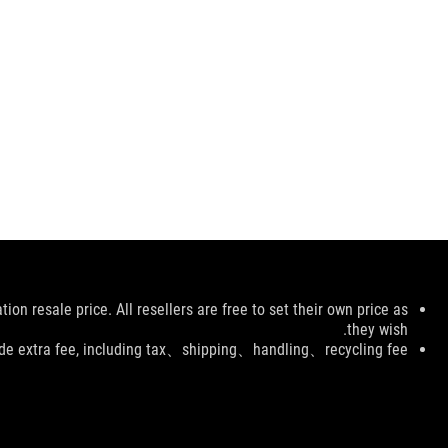
تنبيه
on resale price. All resellers are free to set their own price as
قانوني
they wish.
ude extra fee, including tax、shipping、handling、recycling fee.