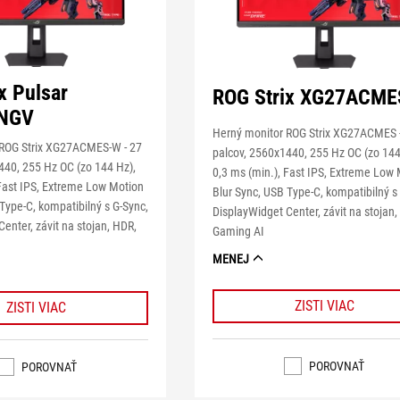
x Pulsar
ROG Strix XG27ACME
NGV
Herný monitor ROG Strix XG27ACMES 
 ROG Strix XG27ACMES-W - 27
palcov, 2560x1440, 255 Hz OC (zo 144
440, 255 Hz OC (zo 144 Hz),
0,3 ms (min.), Fast IPS, Extreme Low
 Fast IPS, Extreme Low Motion
Blur Sync, USB Type-C, kompatibilný s
Type-C, kompatibilný s G-Sync,
DisplayWidget Center, závit na stojan,
enter, závit na stojan, HDR,
Gaming AI
MENEJ
ZISTI VIAC
ZISTI VIAC
POROVNAŤ
POROVNAŤ