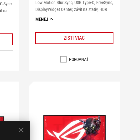
Low Motion Blur Sync, USB Type-C, FreeSync,
 G-Sync
DisplayWidget Center, závit na statív, HDR
it na
MENEJ
ZISTI VIAC
POROVNAŤ