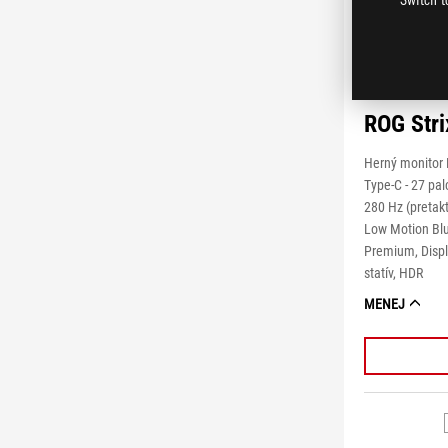
ROG Str
Herný monitor
Type-C - 27 pal
280 Hz (pretak
Low Motion Blu
Premium, Displ
statív, HDR
MENEJ