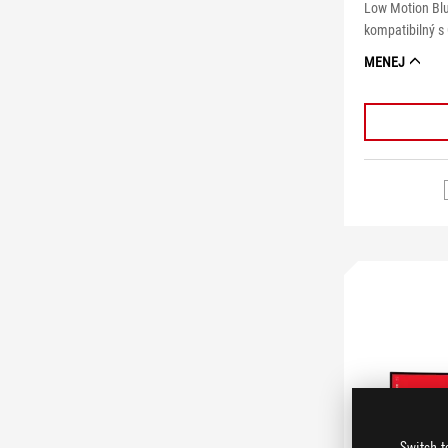
Low Motion Blu
kompatibilný s 
MENEJ
Switch t