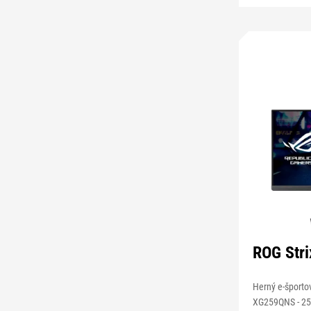
ROG Str
Herný e-športo
XG259QNS - 25 