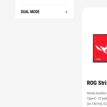
DUAL MODE
ROG Str
Herný monitor
Type-C - 27 pa
(zo 144 Hz), 0,