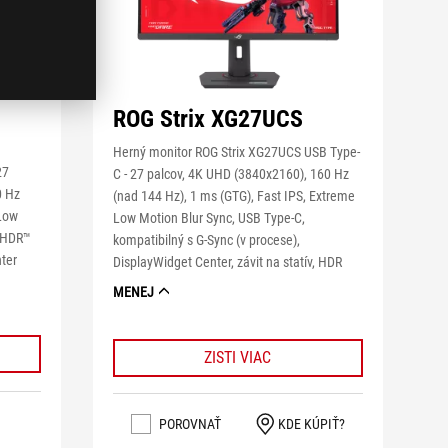
ROG Strix XG27UCS
Herný monitor ROG Strix XG27UCS USB Type-
27
C - 27 palcov, 4K UHD (3840x2160), 160 Hz
0 Hz
(nad 144 Hz), 1 ms (GTG), Fast IPS, Extreme
 Low
Low Motion Blur Sync, USB Type-C,
ayHDR™
kompatibilný s G-Sync (v procese),
nter
DisplayWidget Center, závit na statív, HDR
MENEJ
ZISTI VIAC
POROVNAŤ
KDE KÚPIŤ?