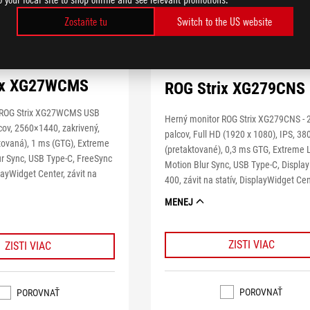
Zostaňte tu
Switch to the US website
ix XG27WCMS
ROG Strix XG279CNS
 ROG Strix XG27WCMS USB
Herný monitor ROG Strix XG279CNS - 
cov, 2560×1440, zakrivený,
palcov, Full HD (1920 x 1080), IPS, 38
tovaná), 1 ms (GTG), Extreme
(pretaktované), 0,3 ms GTG, Extreme
r Sync, USB Type-C, FreeSync
Motion Blur Sync, USB Type-C, Displ
ayWidget Center, závit na
400, závit na statív, DisplayWidget Ce
MENEJ
ZISTI VIAC
ZISTI VIAC
POROVNAŤ
POROVNAŤ