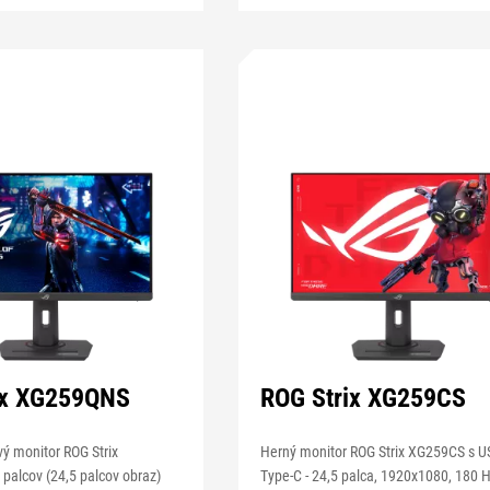
ix XG259QNS
ROG Strix XG259CS
vý monitor ROG Strix
Herný monitor ROG Strix XG259CS s 
palcov (24,5 palcov obraz)
Type-C - 24,5 palca, 1920x1080, 180 