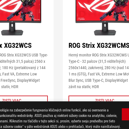
ix XG32WCS
ROG Strix XG32WCM
 ROG Strix XG32WCS USB Type-
Herný monitor ROG Strix XG32WCMS 
viditeľných 31,5 palca) 2560 x
Type-C - 32 palcov (31,5 viditeľných)
ý, 180 Hz (pretaktovaný z 144
2560x1440, zakrivený, 280 Hz (nad 14
), Fast VA, Extreme Low
1 ms (GTG), Fast VA, Extreme Low Mo
 FreeSync, DisplayWidget
Blur Sync, USB Type-C, DisplayWidget 
 statív, HDR
závit na statív, HDR
MENEJ
ZISTI VIAC
ZISTI VIAC
lógie na zabezpečenie fungovania kľúčových online funkcií, ako sú overovanie a
unkcionalitu webstránky. ASUS používa aj niektoré súbory cookie na analytiku, cielenie,
mi. Kliknutím na tlačidlo v tejto sekcii si, prosím, vyberte svoju predvoľbu pre tieto
POROVNAŤ
POROVNAŤ
ia súborov cookie“ v päte webstránok ASUS alebo v prehliadači, ktorý máte nainštalovaný.