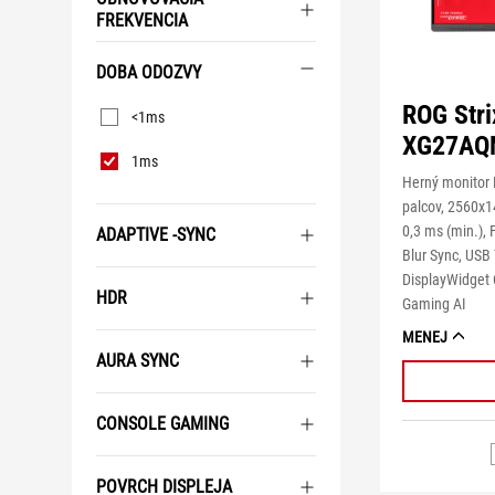
FREKVENCIA
DOBA ODOZVY
Doba
ROG Stri
<1ms
odozvy
XG27AQ
1ms
Herný monitor
palcov, 2560x1
0,3 ms (min.),
ADAPTIVE -SYNC
Blur Sync, USB 
DisplayWidget C
HDR
Gaming AI
MENEJ
AURA SYNC
CONSOLE GAMING
POVRCH DISPLEJA