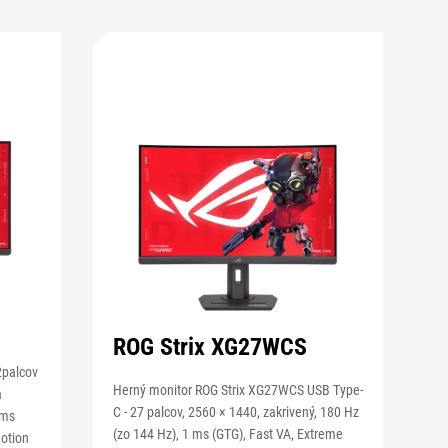
ROG Strix XG27WCS
2palcov
Herný monitor ROG Strix XG27WCS USB Type-
a
C - 27 palcov, 2560 × 1440, zakrivený, 180 Hz
 ms
(zo 144 Hz), 1 ms (GTG), Fast VA, Extreme
Motion