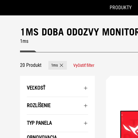
PRODUKTY
Accessibility links
Skip to content
Accessibility Help
Skip to Menu
ASUS Footer
1MS DOBA ODOZVY MONITO
1ms
20 Produkt
1ms
Vyčistiť filter
Remove 1ms
VEĽKOSŤ
ROZLÍŠENIE
TYP PANELA
OBNOVOVACIA