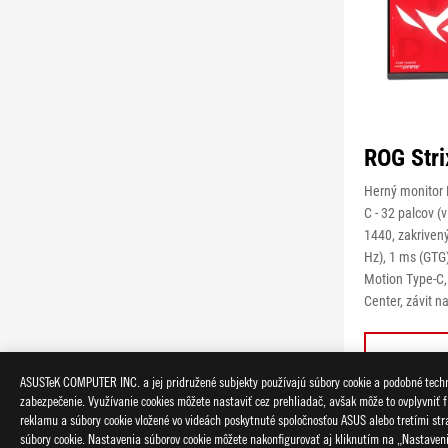
ROG Str
Herný monitor
C - 32 palcov (
1440, zakriven
Hz), 1 ms (GTG
Motion Type-C,
Center, závit na
MENEJ
ASUSTeK COMPUTER INC. a jej pridružené subjekty používajú súbory cookie a podobné techno
zabezpečenie. Využívanie cookies môžete nastaviť cez prehliadač, avšak môže to ovplyvniť f
reklamu a súbory cookie vložené vo videách poskytnuté spoločnosťou ASUS alebo tretími strana
súbory cookie. Nastavenia súborov cookie môžete nakonfigurovať aj kliknutím na „Nastaven