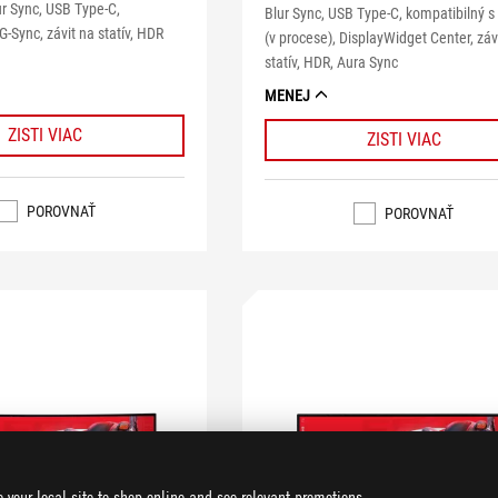
r Sync, USB Type-C,
Blur Sync, USB Type-C, kompatibilný s
G-Sync, závit na statív, HDR
(v procese), DisplayWidget Center, záv
statív, HDR, Aura Sync
MENEJ
ZISTI VIAC
ZISTI VIAC
POROVNAŤ
POROVNAŤ
o your local site to shop online and see relevant promotions.