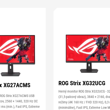
ROG Strix XG32UCG
ix XG27ACMS
Herný monitor ROG Strix XG32UCG - 3
 ROG Strix XG27ACMS USB
(31,5-palcový obraz), 3840 × 2160, dv
lcov, 2560 × 1440, 320 Hz OC
režimy (4K 160 Hz / FHD 320 Hz), 0,3
3 ms (min.), Fast IPS, Extreme
(minimálne), Fast IPS, Extreme Low 