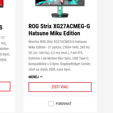
ROG Strix XG27ACMEG-G
S
Hatsune Miku Edition
- 27
Monitor ROG Strix XG27ACMEG-G Hatsune
 Hz),
Miku Edition - 27 palcov, 2560×1440, 260 Hz
 Motion
OC (zo 144 Hz), 0,3 ms (min.), Fast IPS,
 G-Sync,
Extreme Low Motion Blur Sync, USB Type-C,
 HDR,
kompatibilný s G-Sync, DisplayWidget Center,
závit na statív, HDR, Aura Sync.
MENEJ
ZISTI VIAC
POROVNAŤ