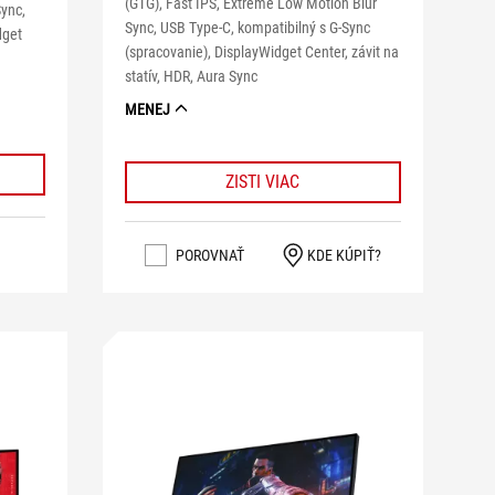
(GTG), Fast IPS, Extreme Low Motion Blur
Sync,
Sync, USB Type-C, kompatibilný s G-Sync
dget
(spracovanie), DisplayWidget Center, závit na
statív, HDR, Aura Sync
MENEJ
ZISTI VIAC
POROVNAŤ
KDE KÚPIŤ?