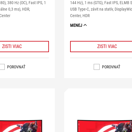
0), 380 Hz (OC), Fast IPS, 1
144 Hz), 1 ms (GTG), Fast IPS, ELMB 
lne 0,3 ms), HDR,
USB Type-C, závit na statív, DisplayWi
Center
Center, HDR
MENEJ
ZISTI VIAC
ZISTI VIAC
POROVNAŤ
POROVNAŤ