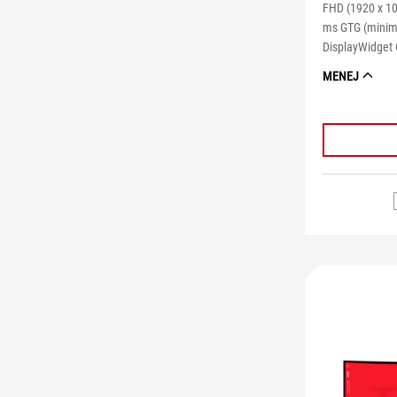
FHD (1920 x 108
ms GTG (minimá
DisplayWidget 
MENEJ