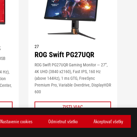
S
27
ROG Swift PG27UQR
USB
ROG Swift PG27UQR Gaming Monitor — 27”,
4K UHD (3840 x2160), Fast IPS, 160 Hz
4 Hz),
(above 144Hz), 1 ms GTG, FreeSync
tion
Premium Pro, Variable Overdrive, DisplayHDR
Center,
600
MENEJ
ZISTI VIAC
Nastavenie cookies
Odmietnut všetko
Akceptovať všetky
POROVNAŤ