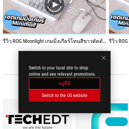
play
รีวิว ROG Moonlight เกมมิ่งเกียร์โทนสีขาวตัดด้วยเทาอ่อน พร้อมหูฟังแบบอินเอียร์
รีวิว ROG Moonlight เกมมิ
ดูทั้งหมด
Switch to your local site to shop
online and see relevant promotions.
อยู่ที่นี่
บทความรีวิวจากสื่อ
(12)
Switch to the US website