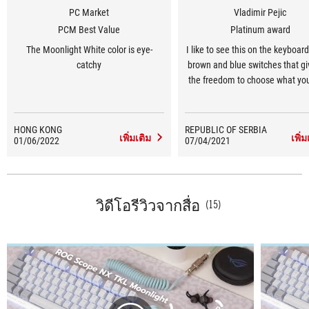
PC Market
Vladimir Pejic
PCM Best Value
Platinum award
The Moonlight White color is eye-
I like to see this on the keyboard
catchy
brown and blue switches that g
the freedom to choose what yo
when you buy a product like t
HONG KONG
REPUBLIC OF SERBIA
เพิ่มเติม
เพิ่ม
01/06/2022
07/04/2021
วิดีโอรีวิวจากสื่อ
(15)