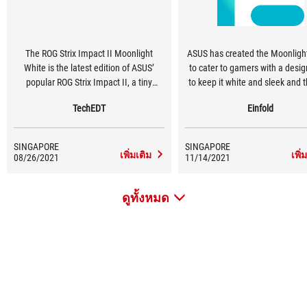
The ROG Strix Impact II Moonlight
ASUS has created the Moonlight
White is the latest edition of ASUS’
to cater to gamers with a desig
popular ROG Strix Impact II, a tiny
to keep it white and sleek and 
compact ambidextrous style gaming
Strix Impact II Moonlight Whit
TechEDT
Einfold
mouse that has won a few accolades
good choice for gamers looking
and received excellent feedback.
lightweight gaming mous
SINGAPORE
SINGAPORE
เพิ่มเติม
เพิ่
08/26/2021
11/14/2021
ดูทั้งหมด