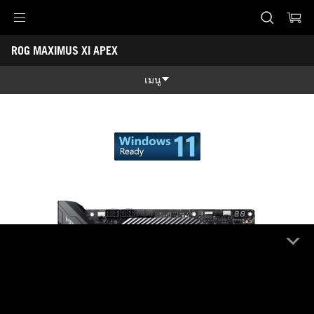
Accessibility links
ROG MAXIMUS XI APEX
Skip to content
Accessibility Help
Skip to Menu
ASUS Footer
เมนู
คุณสมบัติ
คุณสมบัติ
Tech Specs
Awards
Gallery
สนับสนุน