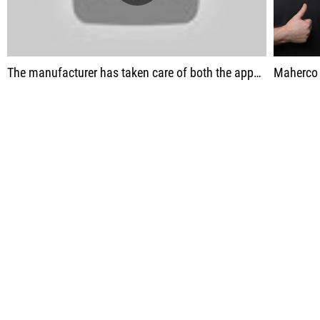
The manufacturer has taken care of both the appearance and the quality of the devices.
Maherco