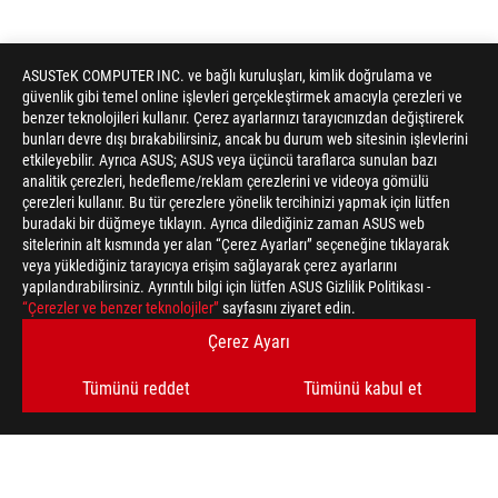
ASUSTeK COMPUTER INC. ve bağlı kuruluşları, kimlik doğrulama ve
güvenlik gibi temel online işlevleri gerçekleştirmek amacıyla çerezleri ve
benzer teknolojileri kullanır. Çerez ayarlarınızı tarayıcınızdan değiştirerek
bunları devre dışı bırakabilirsiniz, ancak bu durum web sitesinin işlevlerini
etkileyebilir. Ayrıca ASUS; ASUS veya üçüncü taraflarca sunulan bazı
analitik çerezleri, hedefleme/reklam çerezlerini ve videoya gömülü
çerezleri kullanır. Bu tür çerezlere yönelik tercihinizi yapmak için lütfen
buradaki bir düğmeye tıklayın. Ayrıca dilediğiniz zaman ASUS web
sitelerinin alt kısmında yer alan “Çerez Ayarları” seçeneğine tıklayarak
veya yüklediğiniz tarayıcıya erişim sağlayarak çerez ayarlarını
yapılandırabilirsiniz. Ayrıntılı bilgi için lütfen ASUS Gizlilik Politikası -
“Çerezler ve benzer teknolojiler”
sayfasını ziyaret edin.
Çerez Ayarı
Tümünü reddet
Tümünü kabul et
ASUS
Footer
>
GAMING MOUSE & MOUSE PAD
>
MOUSE PAD