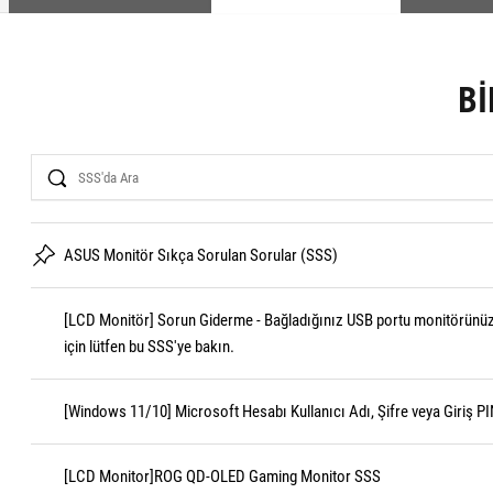
BI
Search
ASUS Monitör Sıkça Sorulan Sorular (SSS)
[LCD Monitör] Sorun Giderme - Bağladığınız USB portu monitörünüz
için lütfen bu SSS'ye bakın.
[Windows 11/10] Microsoft Hesabı Kullanıcı Adı, Şifre veya Giriş PI
[LCD Monitor]ROG QD-OLED Gaming Monitor SSS