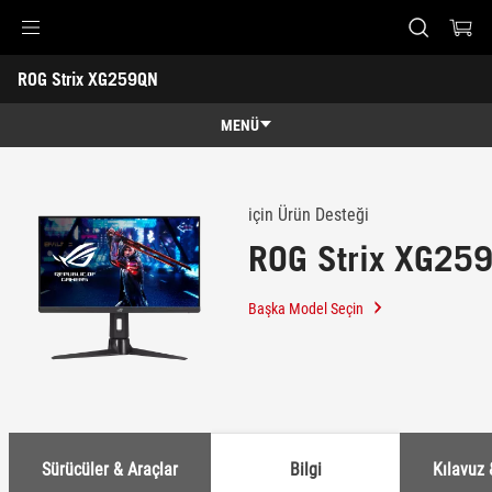
Accessibility links
ROG Strix XG259QN
Skip to content
Accessibility Help
Skip to Menu
ASUS Footer
-
Destek
MENÜ
Genel Bakış
Genel Bakış
Teknik Özellikler
için Ürün Desteği
ROG Strix XG25
Ödüller
Galeri
Başka Model Seçin
Nereden Satın Alabilirim?
Destek
Sürücüler & Araçlar
Bilgi
Kılavuz