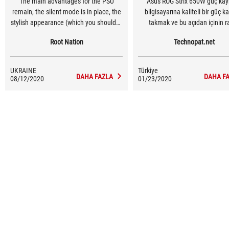
The main advantages for the PSU
Asus ROG Strix 650W güç kay
remain, the silent mode is in place, the
bilgisayarına kaliteli bir güç k
stylish appearance (which you shouldn't
takmak ve bu açıdan içinin r
see anyway), as well as a large fan and
olmasını isteyen kullanıcılara 
Root Nation
Technopat.net
a top-end platform.
tasarlanmış. Anakart ve ekran ka
birçok sistem bileşenlerini Repu
Gamers ürün gamından alanlar
UKRAINE
Türkiye
markaya güvenenlerin bunu g
DAHA FAZLA
DAHA F
08/12/2020
01/23/2020
gösterebilmeleri için de öz
tasarlanmış.