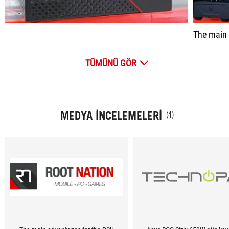
The main advantages for the PSU re
TÜMÜNÜ GÖR
MEDYA İNCELEMELERI
(4)