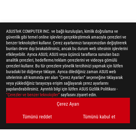
ASUSTeK COMPUTER INC. ve bağlı kuruluşları, kimlik doğrulama ve
güvenlik gibi temel online işlevleri gerçekleştirmek amacıyla çerezleri ve
benzer teknolojileri kullanır. Çerez ayarlarınızı tarayıcınızdan değiştirerek
bunları devre dışı bırakabilirsiniz, ancak bu durum web sitesinin işlevlerini
etkileyebilir. Ayrıca ASUS; ASUS veya üçüncü taraflarca sunulan bazı
analitik çerezleri, hedefleme/reklam çerezlerini ve videoya gömülü
çerezleri kullanır. Bu tür çerezlere yönelik tercihinizi yapmak için lütfen
buradaki bir düğmeye tıklayın. Ayrıca dilediğiniz zaman ASUS web
sitelerinin alt kısmında yer alan “Çerez Ayarları” seçeneğine tıklayarak
veya yüklediğiniz tarayıcıya erişim sağlayarak çerez ayarlarını
yapılandırabilirsiniz. Ayrıntılı bilgi için lütfen ASUS Gizlilik Politikası -
“Çerezler ve benzer teknolojiler”
sayfasını ziyaret edin.
Çerez Ayarı
Tümünü reddet
Tümünü kabul et