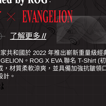
了解更多 //
玩家共和國於 2022 年推出嶄新重量級經典
NGELION。ROG X EVA 聯名 T-Shirt 
LION
成，材質柔軟涼爽，並具備加強抗皺領口與
設計。
nt.