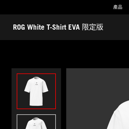
產品
Accessibility links
Skip to content
Accessibility Help
Skip to Menu
ASUS 頁尾
ROG White T-Shirt EVA 限定版