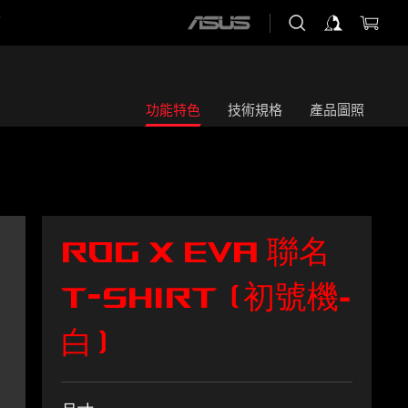
店
ASUS
home
logo
功能特色
技術規格
產品圖照
ROG X EVA
聯名
T-Shirt (
初號機-
)
白