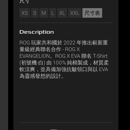
尺寸
XS
S
M
L
XL
XXL
尺寸表
Description
ROG 玩家共和國於 2022 年推出嶄新重
量級經典聯名合作 - ROG X
EVANGELION。ROG X EVA 聯名 T-Shirt
(初號機-白) 由 100% 純棉製成，材質柔
軟涼爽，並具備加強抗皺領口與以 EVA
為靈感發想的設計。