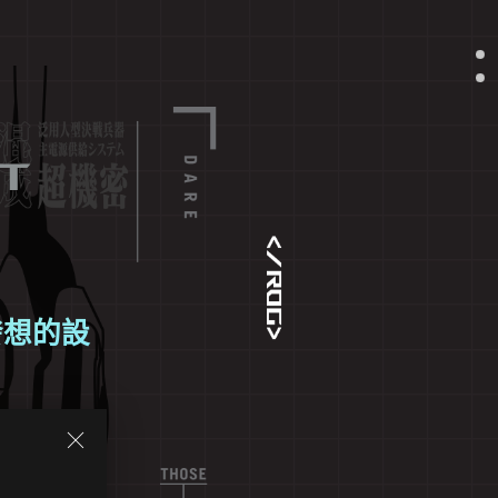
t
發想的設