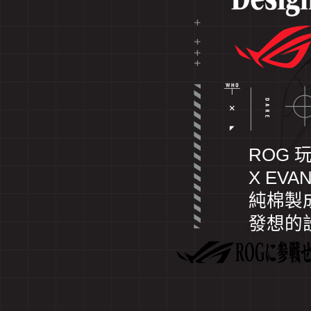
ROG 
ROG
x
X EVA
EVANGE
純棉製
-
發想的
The
Ultimate
EVA
Equipme