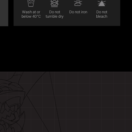
Wash at or
Do not
Do not iron
Do not
below 40°C
tumble dry
bleach