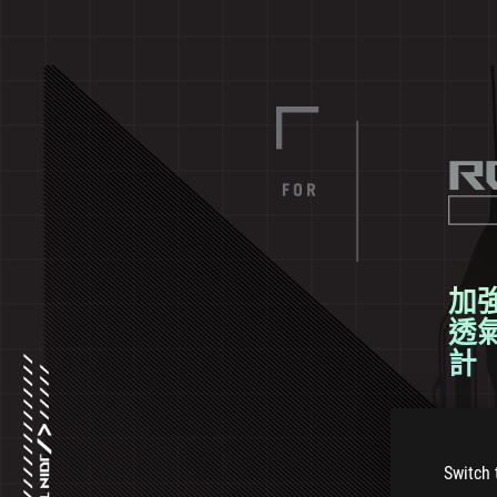
Designe
by
ROG
R
加
透
計
Switch 