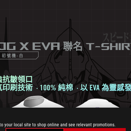
d
OG X EVA
聯名
T-Shir
初號機-白
強抗皺領口
氣印刷技術
· 100%
純棉
·
以
EVA ​
為靈感
to your local site to shop online and see relevant promotions.