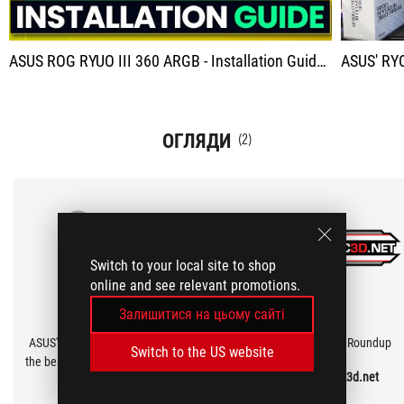
ASUS ROG RYUO III 360 ARGB - Installation Guide (LGA 1700)
ASUS' RYOU III 
ОГЛЯДИ
(2)
Switch to your local site to shop
online and see relevant promotions.
Залишитися на цьому сайті
ASUS' RYOU III AIOs are up there with
ASUS White Roundup
Switch to the US website
the best AIOs that we have ever tested
Overclock3d.net
OC3D TV