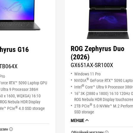
ROG Zephyrus Duo
hyrus G16
(2026)
GX651AX-SR100X
TB064X
Windows 11 Pro
Pro
®
NVIDIA
GeForce RTX™ 5090 Lapt
orce RTX™ 5090 Laptop GPU
®
Intel
Core™ Ultra 9 Processor 386
Ultra 9 Processor 386H
16" 3K (2880 x 1800) 16:10 120Hz 
60 x 1600, WQXGA) 16:10
ROG Nebula HDR Display touchscre
ROG Nebula HDR Display
®
2TB PCIe
5.0 NVMe™ M.2 Perfor
®
Me™ PCIe
4.0 SSD storage
SSD storage
МЕНШЕ
газин
tooltip
Офіційний магазин
tooltip