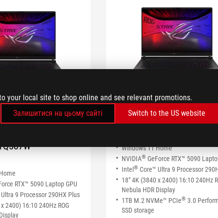
to your local site to shop online and see relevant promotions.
ROG Strix SCAR 18
Залишитися на цьому сайті
Switch to the US website
ix SCAR 18
(2026)
G835LXG-TQ462W
TQ587W
Windows 11 Home
®
NVIDIA
GeForce RTX™ 5090 Lapt
®
Intel
Core™ Ultra 9 Processor 290
 Home
18" 4K (3840 x 2400) 16:10 240Hz 
orce RTX™ 5090 Laptop GPU
Nebula HDR Display
Ultra 9 Processor 290HX Plus
®
1TB M.2 NVMe™ PCIe
3.0 Perfor
 x 2400) 16:10 240Hz ROG
SSD storage
Display