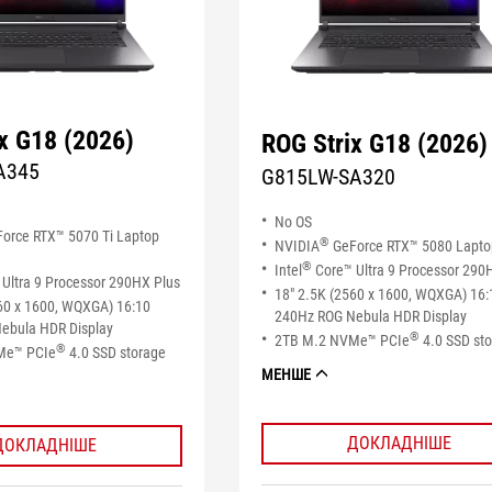
x G18 (2026)
ROG Strix G18 (2026)
A345
G815LW-SA320
No OS
orce RTX™ 5070 Ti Laptop
®
NVIDIA
GeForce RTX™ 5080 Lapt
®
Intel
Core™ Ultra 9 Processor 290
Ultra 9 Processor 290HX Plus
18" 2.5K (2560 x 1600, WQXGA) 16:
60 x 1600, WQXGA) 16:10
240Hz ROG Nebula HDR Display
ebula HDR Display
®
2TB M.2 NVMe™ PCIe
4.0 SSD st
®
Me™ PCIe
4.0 SSD storage
МЕНШЕ
ДОКЛАДНІШЕ
ДОКЛАДНІШЕ