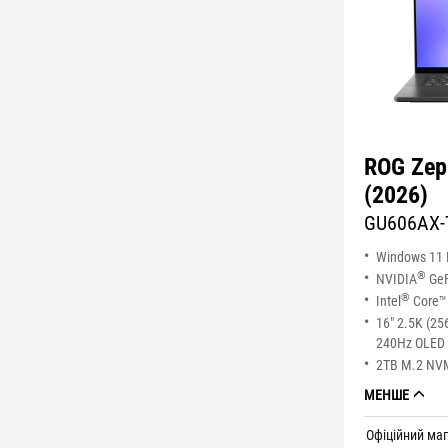
ROG Zep
(2026)
GU606AX-
Windows 11 
®
NVIDIA
GeF
®
Intel
Core™ 
16" 2.5K (25
240Hz OLED 
2TB M.2 NV
МЕНШЕ
Офіційний ма