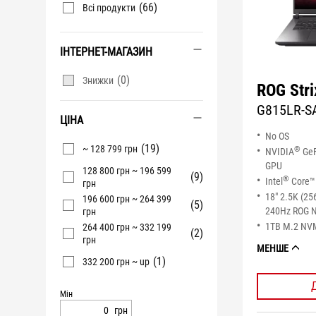
(66)
Всі продукти
ІНТЕРНЕТ-МАГАЗИН
(0)
Знижки
ROG Stri
G815LR-S
ЦІНА
No OS
(19)
~ 128 799 грн
®
NVIDIA
GeF
GPU
128 800 грн ~ 196 599
(9)
®
Intel
Core™ 
грн
18" 2.5K (25
196 600 грн ~ 264 399
(5)
240Hz ROG N
грн
1TB M.2 NV
264 400 грн ~ 332 199
(2)
грн
МЕНШЕ
(1)
332 200 грн ~ up
Мін
грн