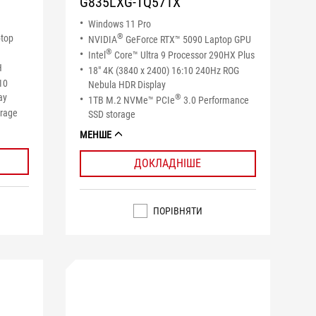
G835LXG-TQ571X
Windows 11 Pro
®
ptop
NVIDIA
GeForce RTX™ 5090 Laptop GPU
®
Intel
Core™ Ultra 9 Processor 290HX Plus
H
18" 4K (3840 x 2400) 16:10 240Hz ROG
10
Nebula HDR Display
ay
®
1TB M.2 NVMe™ PCIe
3.0 Performance
orage
SSD storage
МЕНШЕ
ДОКЛАДНІШЕ
ПОРІВНЯТИ