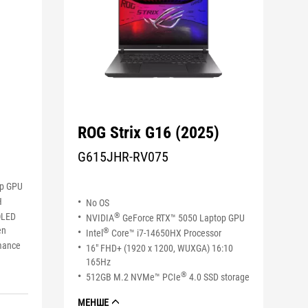
ROG Strix G16 (2025)
G615JHR-RV075
op GPU
H
No OS
OLED
®
NVIDIA
GeForce RTX™ 5050 Laptop GPU
en
®
Intel
Core™ i7-14650HX Processor
mance
16" FHD+ (1920 x 1200, WUXGA) 16:10
165Hz
®
512GB M.2 NVMe™ PCIe
4.0 SSD storage
МЕНШЕ