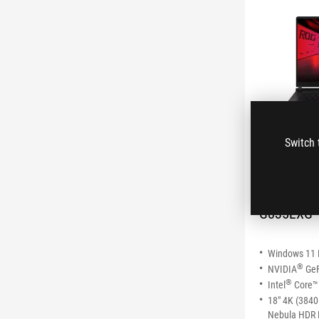
Switch 
ROG Str
(2026)
G835LXG-
Windows 11
®
NVIDIA
GeF
®
Intel
Core™ 
18" 4K (3840
Nebula HDR 