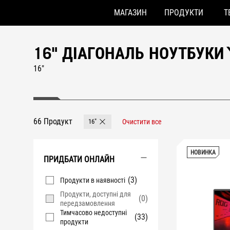
МАГАЗИН
ПРОДУКТИ
Т
Accessibility links
Перейти до вмісту
Довідка про спеціальні можливості
Перейти до меню
ASUS Footer
16" ДІАГОНАЛЬ НОУТБУКИ
16"
66 Продукт
16"
Очистити все
Remove 16"
НОВИНКА
ПРИДБАТИ ОНЛАЙН
(3)
Продукти в наявності
Продукти, доступні для
(0)
передзамовлення
Тимчасово недоступні
(33)
продукти