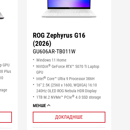
ROG Zephyrus G16
(2026)
GU606AR-TB011W
Windows 11 Home
op GPU
®
NVIDIA
GeForce RTX™ 5070 Ti Laptop
HX Plus
GPU
10
®
Intel
Core™ Ultra 9 Processor 386H
16" 2.5K (2560 x 1600, WQXGA) 16:10
orage
240Hz OLED ROG Nebula HDR Display
®
1TB M.2 NVMe™ PCIe
4.0 SSD storage
МЕНШЕ
ДОКЛАДНІШЕ