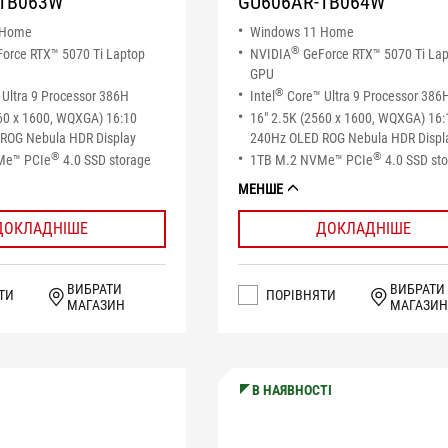
TB063W
GU606AR-TB064W
 Home
Windows 11 Home
®
orce RTX™ 5070 Ti Laptop
NVIDIA
GeForce RTX™ 5070 Ti La
GPU
®
Ultra 9 Processor 386H
Intel
Core™ Ultra 9 Processor 386
60 x 1600, WQXGA) 16:10
16" 2.5K (2560 x 1600, WQXGA) 16:
ROG Nebula HDR Display
240Hz OLED ROG Nebula HDR Displ
®
®
Me™ PCIe
4.0 SSD storage
1TB M.2 NVMe™ PCIe
4.0 SSD st
МЕНШЕ
ДОКЛАДНІШЕ
ДОКЛАДНІШЕ
ВИБРАТИ
ВИБРАТИ
ТИ
ПОРІВНЯТИ
МАГАЗИН
МАГАЗИН
В НАЯВНОСТІ