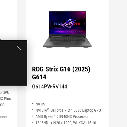
ROG Strix G16 (2025)
G614
G614PW-RV144
op GPU
HX Plus
No OS
ROG
®
NVIDIA
GeForce RTX™ 5080 Laptop GPU
AMD Ryzen™ 9 8940HX Processor
mance
16" FHD+ (1920 x 1200, WUXGA) 16:10