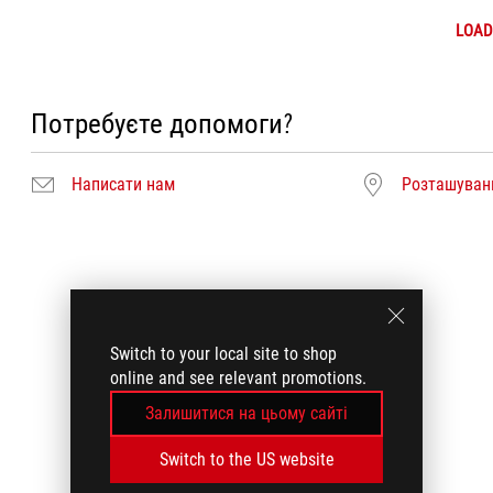
LOAD
Потребуєте допомоги?
Написати нам
Розташуванн
Switch to your local site to shop
online and see relevant promotions.
Залишитися на цьому сайті
Switch to the US website