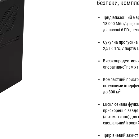
безпеки, компле
Тридіапазонний мар
18 000 Мбіт/с, що п
діапазоні 6 ГГц, те
Сукупна пропускна 
2,5 Гбіт/с, 7 портів 
Високопродуктивний
оперативної пам’ят
Компактний пристрі
потужними інтерфе
2
до 300 м
.
Ексклюзивна функці
прискорення завдяк
(автоматично) для 
спеціальний ігровий 
Трирівневий захист 