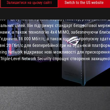
ИСКАВИЧНА 
Залишитися на цьому сайті
Switch to the US website
000 – це сучасний ігровий маршрутизатор, розроблений д
льних цілей. Він підтримує стандарт бездротової мережі
нами, а також технологію 4x4 MIMO, забезпечуючи блис
’єднання 18 000 Мбіт/с, а також сукупну пропускну здат
вні 20 Гбіт/с для безперебійної гри на будь-якій платфо
ing Network відкриває нові можливості для прискорення 
Triple-Level Network Security спрощує створення
захищеної