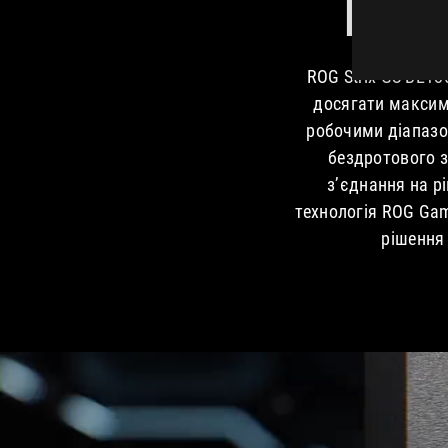
БЛ
ROG Strix GS-BE18
досягати максима
робочими діапазо
бездротового з
з’єднання на рі
технологія ROG Gam
рішення 