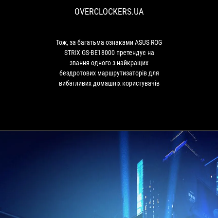
ознаками
OVERCLOCKERS.UA
ASUS
ROG
STRIX
GS-
Тож, за багатьма ознаками ASUS ROG
BE18000
STRIX GS-BE18000 претендує на
претендує
звання одного з найкращих
на
бездротових маршрутизаторів для
звання
вибагливих домашніх користувачів
одного
з
найкращих
бездротових
маршрутизаторів
для
вибагливих
домашніх
користувачів