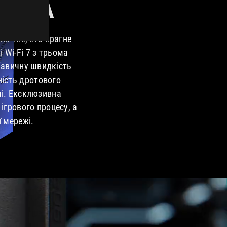
ГРА
ля тих, хто прагне
 Wi-Fi 7 з трьома
кавичну швидкість
ність дротового
рмі. Ексклюзивна
ігрового процесу, а
 мережі.