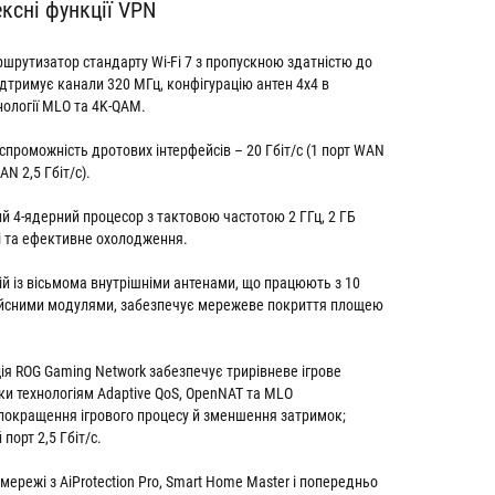
ксні функції VPN
шрутизатор стандарту Wi-Fi 7 з пропускною здатністю до
ідтримує канали 320 МГц, конфігурацію антен 4x4 в
хнології MLO та 4K-QAM.
спроможність дротових інтерфейсів – 20 Гбіт/с (1 порт WAN
LAN 2,5 Гбіт/с).
 4-ядерний процесор з тактовою частотою 2 ГГц, 2 ГБ
і та ефективне охолодження.
й із вісьмома внутрішніми антенами, що працюють з 10
йсними модулями, забезпечує мережеве покриття площею
я ROG Gaming Network забезпечує трирівневе ігрове
и технологіям Adaptive QoS, OpenNAT та MLO
покращення ігрового процесу й зменшення затримок;
порт 2,5 Гбіт/с.
мережі з AiProtection Pro, Smart Home Master і попередньо