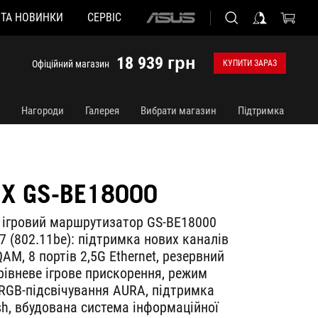
 ТА НОВИНКИ
СЕРВІС
ASUS
home
logo
18 939 грн
Офіційний магазин
КУПИТИ ЗАРАЗ
Нагороди
Галерея
Вибрати магазин
Підтримка
IX GS-BE18000
 ігровий маршрутизатор GS-BE18000
 7 (802.11be): підтримка нових каналів
QAM, 8 портів 2,5G Ethernet, резервний
рівневе ігрове прискорення, режим
 RGB-підсвічування AURA, підтримка
sh, вбудована система інформаційної