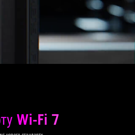
ту Wi-Fi 7
мці нового стандарту