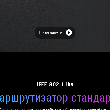
Переглянути
IEEE 802.11be
аршрутизатор стандар
0 визначає нові стандарти геймерської мережі завдяки підтри