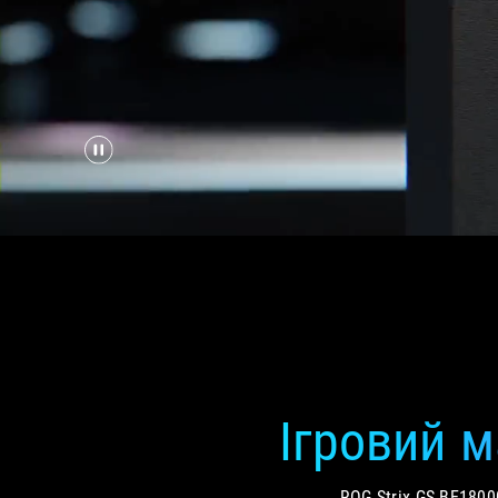
Ігровий м
ROG Strix GS-BE1800