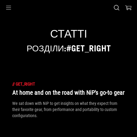
Accessibility links
Перейти до вмісту
Довідка про спеціальні можливості
Перейти до меню
ASUS Footer
СТАТТІ
РОЗДІЛИ:#GET_RIGHT
//
GET_RIGHT
At home and on the road with NiP's go-to gear
We sat down with NiP to get insights on what they expect from
their favorite gear, from performance and portability to custom
configurations.