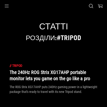
Accessibility links
Перейти до вмісту
Довідка про спеціальні можливості
Перейти до меню
ASUS Footer
СТАТТІ
РОЗДІЛИ:#TRIPOD
//
TRIPOD
The 240Hz ROG Strix XG17AHP portable
monitor lets you game on the go like a pro
The ROG Strix XG17AHP puts 240Hz gaming power in a lightweight
package that's ready to travel with its new Tripod stand.