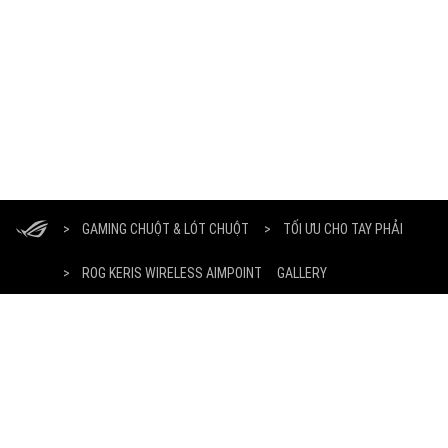
ASUS
Footer
>
GAMING CHUỘT & LÓT CHUỘT
>
TỐI ƯU CHO TAY PHẢI
>
ROG KERIS WIRELESS AIMPOINT
GALLERY
NHẬN CÁC ƯU ĐÃI MỚI NHẤT VÀ NHIỀU HƠN NỮA
ĐĂNG KÝ
GIỚI THIỆU VỀ ROG