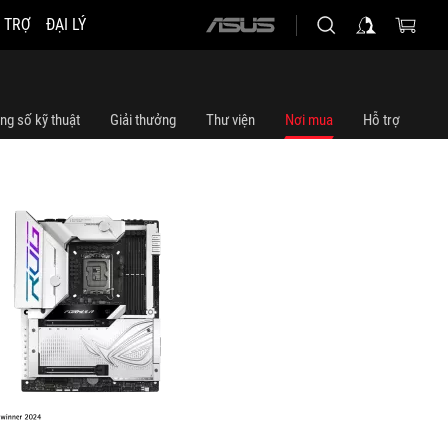
 TRỢ
ĐẠI LÝ
ASUS
 Z790 FORMULA
home
logo
ng số kỹ thuật
Giải thưởng
Thư viện
Nơi mua
Hỗ trợ