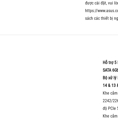
được cài đặt, vui l
https://www.asus.c
sách các thiết bị ng
Hỗ trợ 5
SATA 6G
Bộ xử lý
14 & 13 
Khe cắm 
2242/226
độ PCIe 
Khe cắm 