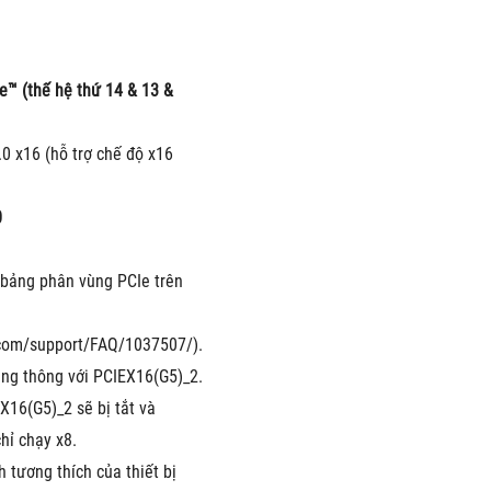
e™ (thế hệ thứ 14 & 13 & 
0 x16 (hỗ trợ chế độ x16 
 
 bảng phân vùng PCIe trên 
.com/support/FAQ/1037507/).
ăng thông với PCIEX16(G5)_2. 
X16(G5)_2 sẽ bị tắt và 
hỉ chạy x8.
 tương thích của thiết bị 