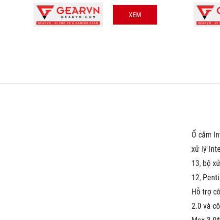
XEM
Ổ cắm In
xử lý Int
13, bộ xử
12, Pent
Hỗ trợ c
2.0 và c