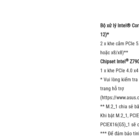
Bộ xử lý Intel® Cor
12)*
2 x khe cắm PCIe 5.
hoặc x8/x8)**
®
Chipset Intel
 Z790
1 x khe PCIe 4.0 x4
* Vui lòng kiểm tra
trang hỗ trợ 
(https://www.asus
** M.2_1 chia sẻ b
Khi bật M.2_1, PCIE
PCIEX16(G5)_1 sẽ c
*** Để đảm bảo tính