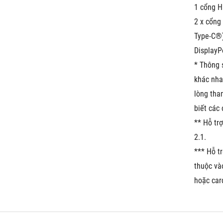
1 cổng 
2 x cổng
Type-C®) 
DisplayP
* Thông s
khác nhau
lòng tha
biết các
** Hỗ tr
2.1.  
*** Hỗ tr
thuộc vào
hoặc car