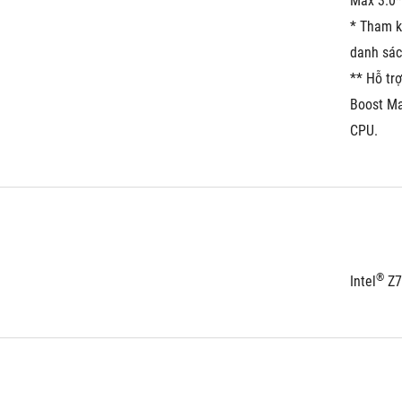
Max 3.0*
* Tham k
danh sác
** Hỗ tr
Boost Max
CPU.
®
Intel
 Z