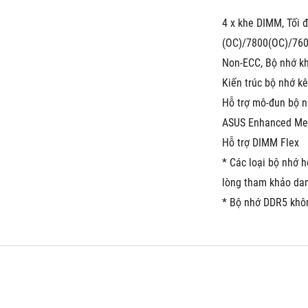
4 x khe DIMM, Tối 
(OC)/7800(OC)/76
Non-ECC, Bộ nhớ k
Kiến trúc bộ nhớ k
Hỗ trợ mô-đun bộ 
ASUS Enhanced Memo
Hỗ trợ DIMM Flex
* Các loại bộ nhớ h
lòng tham khảo dan
* Bộ nhớ DDR5 khô