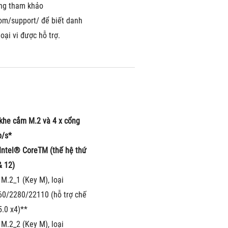
òng tham khảo 
om/support/ để biết danh 
oại vi được hỗ trợ.
 khe cắm M.2 và 4 x cổng 
b/s*
 Intel® CoreTM (thế hệ thứ 
& 12)
M.2_1 (Key M), loại 
0/2280/22110 (hỗ trợ chế 
5.0 x4)**
M.2_2 (Key M), loại 