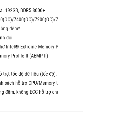
đa. 192GB, DDR5 8000+
00(OC)/7400(OC)/7200(OC)/7000(OC)/6800(OC)/6600(OC)/6400(OC)/
hông đệm*
ênh đôi
nhớ Intel® Extreme Memory Profile (XMP)
ry Profile II (AEMP II)
ỗ trợ, tốc độ dữ liệu (tốc độ), và số mô-đun DRAM khác nhau tùy thuộc
h sách hỗ trợ CPU/Memory tại mục Hỗ trợ trên trang thông tin sản p
ng đệm, không ECC hỗ trợ chức năng On-Die ECC.