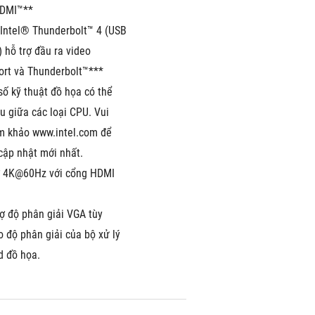
HDMI™**
 Intel® Thunderbolt™ 4 (USB 
hỗ trợ đầu ra video 
ort và Thunderbolt™***
ố kỹ thuật đồ họa có thể 
 giữa các loại CPU. Vui 
m khảo www.intel.com để 
 cập nhật mới nhất.
ợ 4K@60Hz với cổng HDMI 
ợ độ phân giải VGA tùy 
 độ phân giải của bộ xử lý 
d đồ họa.