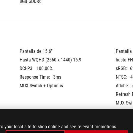
8GB GDDR6
Pantalla de 15.6"
Pantalla
Hasta WQHD (2560 x 1440) 16:9
hasta FH
DCI-P3:
100.00%
sRGB:
6
Response Time:
3ms
NTSC:
4
MUX Switch + Optimus
Adobe:
Refresh 
MUX Swi
to your local site to shop online and see relevant promotions.