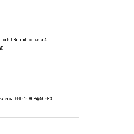
Chiclet Retroiluminado 4 
GB
externa FHD 1080P@60FPS