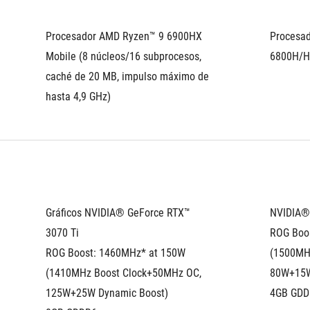
Procesador AMD Ryzen™ 9 6900HX 
Procesad
Mobile (8 núcleos/16 subprocesos, 
6800H/H
caché de 20 MB, impulso máximo de 
hasta 4,9 GHz)
Gráficos NVIDIA® GeForce RTX™ 
NVIDIA®
3070 Ti 
ROG Boos
ROG Boost: 1460MHz* at 150W 
(1500MHz
(1410MHz Boost Clock+50MHz OC, 
80W+15W
125W+25W Dynamic Boost)
4GB GDD