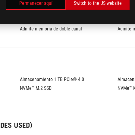
Permanecer aquí
Switch to the US website
Memoria hasta 8GB DDR5 x 2
Memoria 
Admite memoria de doble canal
Admite m
Almacenamiento 1 TB PCIe® 4.0 
Almacena
NVMe™ M.2 SSD
NVMe™ M
UDES USED)