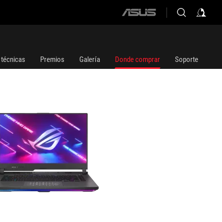
ASUS
1W
home
logo
 técnicas
Premios
Galería
Donde comprar
Soporte