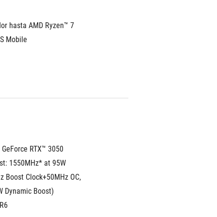
or hasta AMD Ryzen™ 7 
S Mobile 
 GeForce RTX™ 3050 
t: 1550MHz* at 95W 
 Boost Clock+50MHz OC, 
 Dynamic Boost)
R6