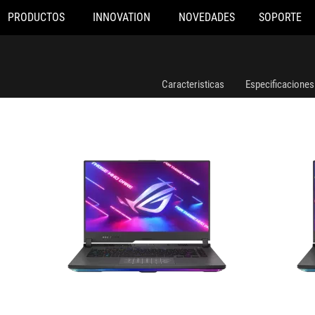
PRODUCTOS
INNOVATION
NOVEDADES
SOPORTE
G513RW-HQ064W
G513RC-HN09
Caracteristicas
Especificaciones