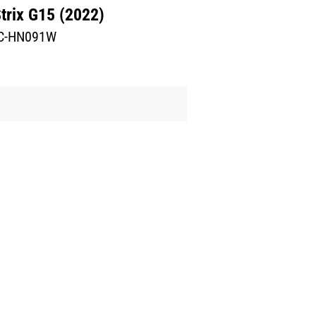
trix G15 (2022)
C-HN091W