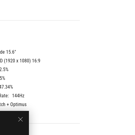
 de 15.6"
D (1920 x 1080) 16:9
2.5%
5%
47.34%
Rate:
144Hz
tch + Optimus