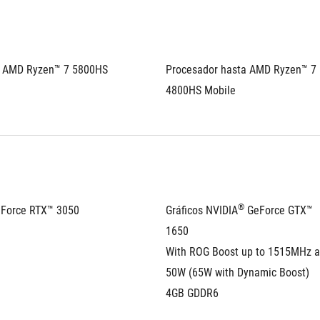
 AMD Ryzen™ 7 5800HS 
Procesador hasta AMD Ryzen™ 7 
4800HS Mobile
®
eForce RTX™ 3050 
Gráficos NVIDIA
 GeForce GTX™ 
1650	
With ROG Boost up to 1515MHz at
50W (65W with Dynamic Boost)
4GB GDDR6