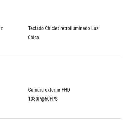
z 
Teclado Chiclet retroiluminado Luz 
única
Cámara externa FHD 
1080P@60FPS