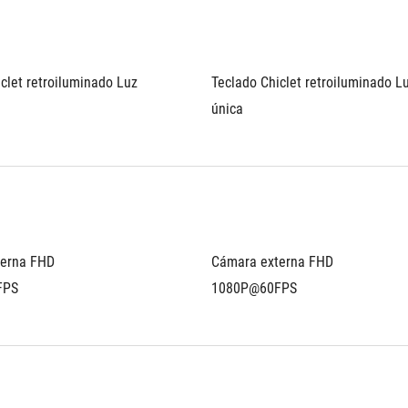
clet retroiluminado Luz 
Teclado Chiclet retroiluminado Lu
única
erna FHD 
Cámara externa FHD 
FPS
1080P@60FPS