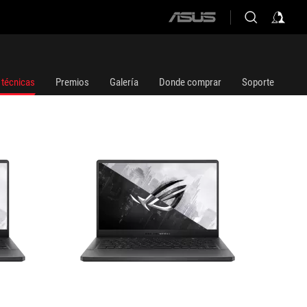
ASUS
GA401QM-K2003T
home
logo
 técnicas
Premios
Galería
Donde comprar
Soporte