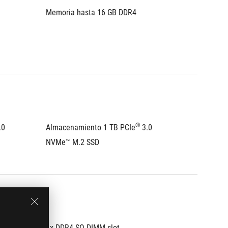
Memoria hasta 16 GB DDR4 
®
.0 
Almacenamiento 1 TB PCIe
 3.0 
NVMe™ M.2 SSD
1x DDR4 SO-DIMM slot