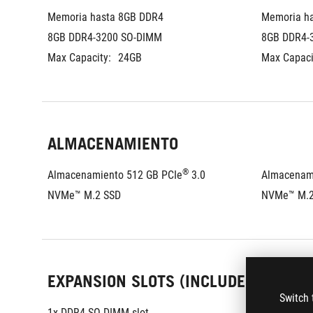
Memoria hasta 8GB DDR4 
Memoria ha
8GB DDR4-3200 SO-DIMM
8GB DDR4-
Max Capacity:
24GB
Max Capaci
ALMACENAMIENTO
®
Almacenamiento 512 GB PCIe
 3.0 
Almacenam
NVMe™ M.2 SSD
NVMe™ M.2
EXPANSION SLOTS (INCLUDES USED)
Switch 
1x DDR4 SO-DIMM slot
1x DDR4 SO