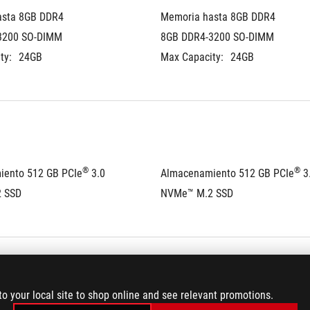
sta 8GB DDR4 
Memoria hasta 8GB DDR4 
3200 SO-DIMM
8GB DDR4-3200 SO-DIMM
ty:
24GB
Max Capacity:
24GB
®
®
iento 512 GB PCIe
 3.0 
Almacenamiento 512 GB PCIe
 3
 SSD
NVMe™ M.2 SSD
to your local site to shop online and see relevant promotions.
-DIMM slot
1x DDR4 SO-DIMM slot