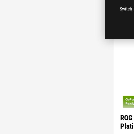
Switch 
ROG 
Plat