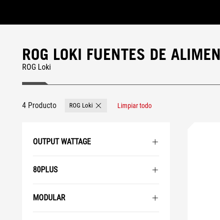
Accessibility links
Saltar al contenido
Ayuda sobre accesibilidad
Ir al menú
ASUS Footer
ROG LOKI FUENTES DE ALIME
ROG Loki
4 Producto
ROG Loki
Limpiar todo
Remove ROG Loki
OUTPUT WATTAGE
80PLUS
MODULAR