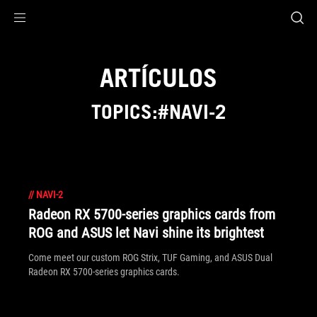
Accessibility links
Saltar al contenido
Ayuda sobre accesibilidad
Ir al menú
ASUS Footer
ARTÍCULOS
TOPICS:#NAVI-2
//
NAVI-2
Radeon RX 5700-series graphics cards from
ROG and ASUS let Navi shine its brightest
Come meet our custom ROG Strix, TUF Gaming, and ASUS Dual
Radeon RX 5700-series graphics cards.