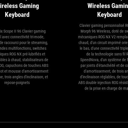
ireless Gaming
Wireless Gami
Keyboard
Keyboard
Clavier gaming personnalisé R
ix Scope II 96 Clavier gaming
Morph 96 Wireless, doté de s
il avec connectivité tri-mode,
mécaniques ROG NX V2 rempla
de raccourci pour le streaming,
chaud, d'un circuit imprimé orie
es multifonctions, switches
le bas, d'une connectivité trip
ques ROG NX pré-lubrifiés et
de la technologie sans fil
bles à chaud, stabilisateurs de
SpeedNova, d'un système de f
ROG, capuchons de touches ABS
par joints d'étanchéité et de 
ot et mousse d'amortissement
d'amortissement, de trois a
ne, trois angles d'inclinaison, et
d'inclinaison réglables, de to
repose-poignets
ABS double injection ROG résist
de la prise en charge de m