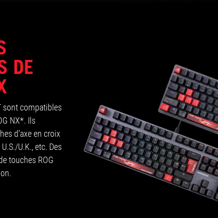
S
S DE
X
 sont compatibles
OG NX*. Ils
hes d'axe en croix
U.S./U.K., etc. Des
s de touches ROG
ion.