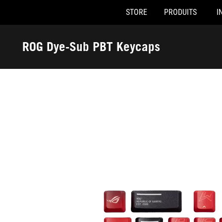
STORE
PRODUITS
I
Accessibility links
Skip to content
Accessibility Help
Skip to Menu
ASUS Footer
ROG Dye-Sub PBT Keycaps