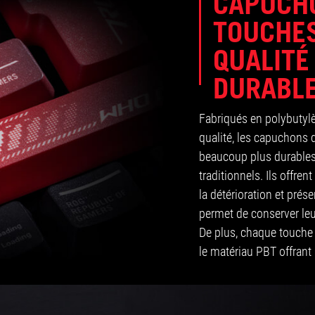
CAPUCH
TOUCHES
QUALITÉ
DURABL
Fabriqués en polybutylè
qualité, les capuchons
beaucoup plus durable
traditionnels. Ils offren
la détérioration et prés
permet de conserver leu
De plus, chaque touche p
le matériau PBT offrant