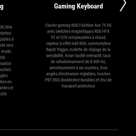
ng
Gaming Keyboard
Clavier gaming ROG Falchion Ace 75 HE
OG Strix
avec switches magnétiques ROG HFX
witches
V2 et V2X remplaçables à chaud,
çables à
capteur à effet Hall ROG, commutateur
nté vers
Rapid Trigger, molette de réglage de la
le mode,
sensibilité, écran tactile interactif, taux
 ROG
de rafraîchissement de 8 000 Hz,
ixation
amortissement à six couches, trois
couches
angles d'inclinaison réglables, touches
ngles
PBT ROG doubleshot durables et étui de
uches en
transport protecteur
antes et
acOS