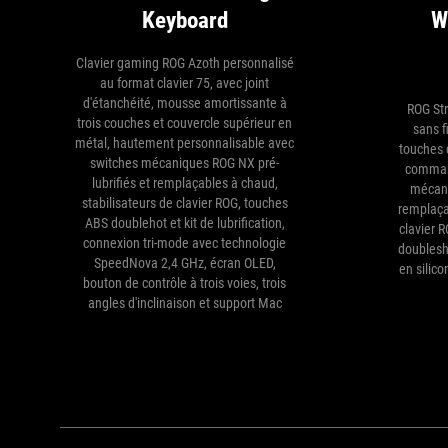
Keyboard
W
Clavier gaming ROG Azoth personnalisé
au format clavier 75, avec joint
d'étanchéité, mousse amortissante à
ROG Str
trois couches et couvercle supérieur en
sans f
métal, hautement personnalisable avec
touches 
switches mécaniques ROG NX pré-
command
lubrifiés et remplaçables à chaud,
mécani
stabilisateurs de clavier ROG, touches
remplaça
ABS doublehot et kit de lubrification,
clavier 
connexion tri-mode avec technologie
doublesh
SpeedNova 2,4 GHz, écran OLED,
en silico
bouton de contrôle à trois voies, trois
angles d'inclinaison et support Mac