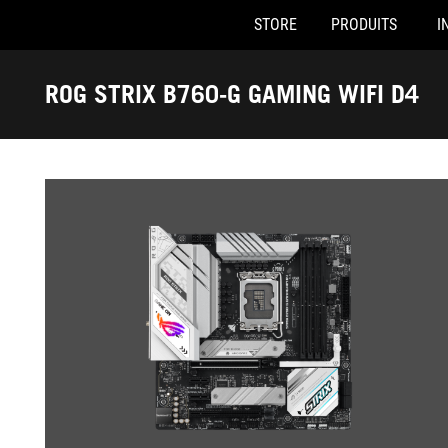
STORE
PRODUITS
I
Accessibility links
Skip to content
Accessibility Help
Skip to Menu
ASUS Footer
ROG STRIX B760-G GAMING WIFI D4
-
Galerie