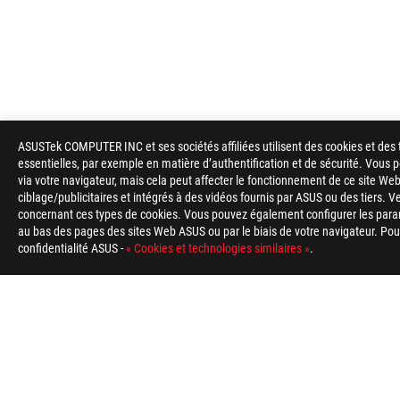
ASUSTek COMPUTER INC et ses sociétés affiliées utilisent des cookies et des 
ASUS
essentielles, par exemple en matière d’authentification et de sécurité. Vous
Footer
via votre navigateur, mais cela peut affecter le fonctionnement de ce site Web
ciblage/publicitaires et intégrés à des vidéos fournis par ASUS ou des tiers. V
>
GAMING CARTES MÈRES
>
CARTES MÈRES FILTER
>
concernant ces types de cookies. Vous pouvez également configurer les para
au bas des pages des sites Web ASUS ou par le biais de votre navigateur. Pour 
confidentialité ASUS -
« Cookies et technologies similaires »
.
ABOUT ROG
HOME
NEWSROOM
Belgium/Français