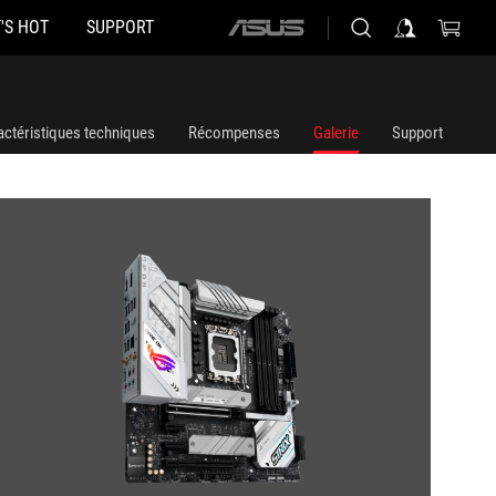
'S HOT
SUPPORT
ASUS
home
logo
actéristiques techniques
Récompenses
Galerie
Support