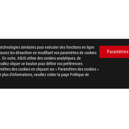
technologies similaires pour exécuter des fonctions en ligne
Paramètres
 pouvez les désactiver en modifiant vos paramètres de cookies
. En outre, ASUS utilise des cookies analytiques, de
euillez cliquer ce bouton pour définir vos préférences
ROG STRIX B760-G GAMING WIFI D4
GALLERY
mètres des cookies en cliquant sur « Paramètres des cookies »
plus d'informations, veuillez visiter la page Politique de
POLITIQUE DE CONFIDENTIALITÉ
CONDITIONS D'UTILISATION
COOKIE