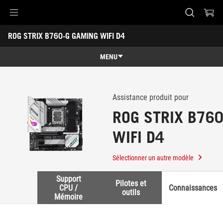
Accessibility links
ROG STRIX B760-G GAMING WIFI D4
Skip to content
Accessibility Help
Skip to Menu
ASUS Footer
-
Support
MENU
Caractéristiques
Caractéristiques
Caractéristiques techniques
Assistance produit pour
ROG STRIX B76
Récompenses
WIFI D4
Galerie
Support
Sélectionner un autre modèle
Support
Pilotes et
CPU /
Connaissances
outils
Mémoire