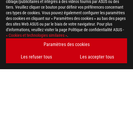
ciblage/publicitaires et intégrés à des vidéos fournis par ASUS ou des
tiers. Veuillez cliquer ce bouton pour définir vos préférences concernant
ces types de cookies. Vous pouvez également configurer les paramètres
des cookies en cliquant sur « Paramètres des cookies » au bas des pages
des sites Web ASUS ou par le biais de votre navigateur. Pour plus
d'informations, veuillez visiter la page Politique de confidentialité ASUS -
« Cookies et technologies similaires »
.
Disclaimer
Toutes les spécifications sont sujettes à changement sans noti
Paramètres des cookies
spécifications exactes des offres. Les produits peuvent ne pas
La couleur de la carte et les versions des logiciels sont sujett
Les refuser tous
Les accepter tous
Tous les noms de marques de commerce, de marques et de produi
Les termes HDMI, interface multimédia haute définition HDMI 
commerciales et des marques déposées de HDMI Licensing Admi
En ce qui concerne les informations sur les prix, ASUS est uni
revendeurs sont libres de fixer leur propre prix comme ils l'ent
Le prix peut ne pas inclure les frais supplémentaires, y compris
ASUS
Footer
>
GAMING CARTES MÈRES
>
CARTES MÈRES FILTER
>
ROG STRIX B760-G GAMING WIFI D4
SUPPORT