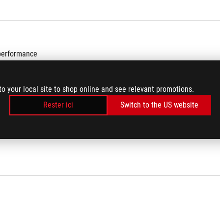
performance
to your local site to shop online and see relevant promotions.
Rester ici
Switch to the US website