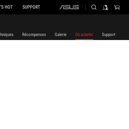
'S HOT
SUPPORT
ASUS
home
logo
chniques
Récompenses
Galerie
Où acheter
Support