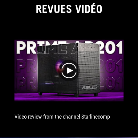
REVUES VIDÉO
play
Video review from the channel Starlinecomp