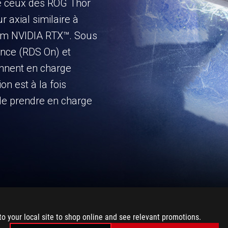
e ceux des ROG Thor
r axial similaire à
um NVIDIA RTX™. Sous
ance (RDS On) et
ennent en charge
ion est à la fois
 de prendre en charge
to your local site to shop online and see relevant promotions.