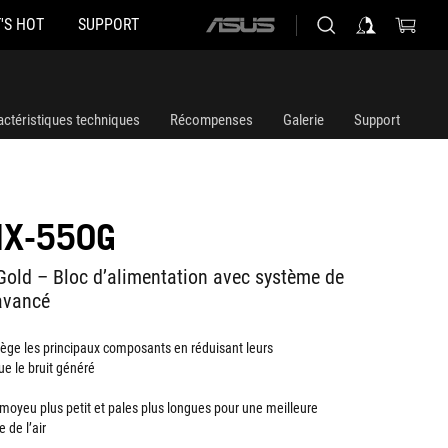
'S HOT
SUPPORT
ASUS
home
logo
actéristiques techniques
Récompenses
Galerie
Support
IX-550G
old – Bloc d’alimentation avec système de
avancé
tège les principaux composants en réduisant leurs
ue le bruit généré
 moyeu plus petit et pales plus longues pour une meilleure
 de l’air