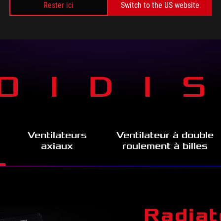
Rester ici
Switch to the US website
OIDI
Ventilateurs
Ventilateur à double
axiaux
roulement à billes
Radia