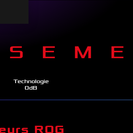
SSEM
Technologie
0dB
teurs ROG