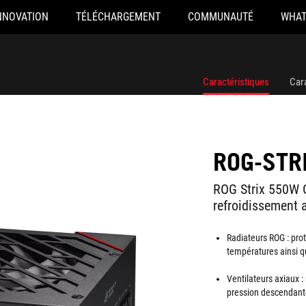
NNOVATION
TÉLÉCHARGEMENT
COMMUNAUTÉ
WHAT
Caractéristiques
Car
ROG-STR
ROG Strix 550W G
refroidissement 
Radiateurs ROG : pro
températures ainsi q
Ventilateurs axiaux :
pression descendante