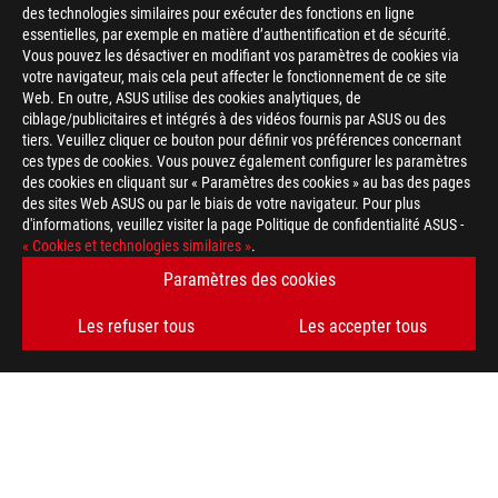
des technologies similaires pour exécuter des fonctions en ligne
essentielles, par exemple en matière d’authentification et de sécurité.
Vous pouvez les désactiver en modifiant vos paramètres de cookies via
votre navigateur, mais cela peut affecter le fonctionnement de ce site
Web. En outre, ASUS utilise des cookies analytiques, de
ciblage/publicitaires et intégrés à des vidéos fournis par ASUS ou des
tiers. Veuillez cliquer ce bouton pour définir vos préférences concernant
>
GAMING 4K OLED GAMING LAPTOP
ces types de cookies. Vous pouvez également configurer les paramètres
des cookies en cliquant sur « Paramètres des cookies » au bas des pages
des sites Web ASUS ou par le biais de votre navigateur. Pour plus
d'informations, veuillez visiter la page Politique de confidentialité ASUS -
OBTENEZ LES DERNIÈRES OFFRES ET PLUS ENCORE
« Cookies et technologies similaires »
.
Paramètres des cookies
INSCRIPTION
Les refuser tous
Les accepter tous
ABOUT ROG
HOME
NEWSROOM