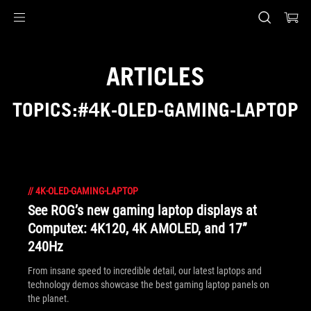
Accessibility links
Skip to content
Accessibility Help
Skip to Menu
ASUS Footer
ARTICLES
TOPICS:#4K-OLED-GAMING-LAPTOP
//
4K-OLED-GAMING-LAPTOP
See ROG’s new gaming laptop displays at
Computex: 4K120, 4K AMOLED, and 17”
240Hz
From insane speed to incredible detail, our latest laptops and
technology demos showcase the best gaming laptop panels on
the planet.