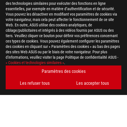
des technologies similaires pour exécuter des fonctions en ligne
essentielles, par exemple en matière d’authentification et de sécurité.
Vous pouvez les désactiver en modifiant vos paramètres de cookies via
votre navigateur, mais cela peut affecter le fonctionnement de ce site
Web. En outre, ASUS utilise des cookies analytiques, de
ciblage/publicitaires et intégrés à des vidéos fournis par ASUS ou des
tiers. Veuillez cliquer ce bouton pour définir vos préférences concernant
>
GAMING NVIDIA GEFORCE RTX 2070
ces types de cookies. Vous pouvez également configurer les paramètres
des cookies en cliquant sur « Paramètres des cookies » au bas des pages
des sites Web ASUS ou par le biais de votre navigateur. Pour plus
d'informations, veuillez visiter la page Politique de confidentialité ASUS -
OBTENEZ LES DERNIÈRES OFFRES ET PLUS ENCORE
« Cookies et technologies similaires »
.
Paramètres des cookies
INSCRIPTION
Les refuser tous
Les accepter tous
ABOUT ROG
HOME
NEWSROOM