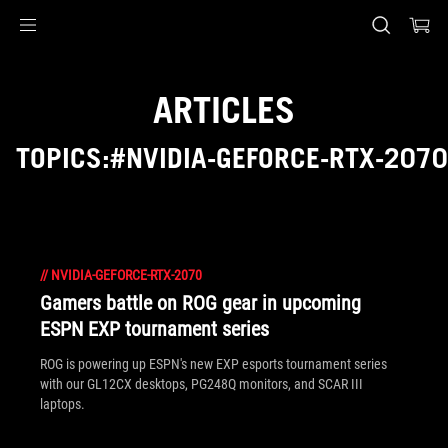
Accessibility links
Skip to content
Accessibility Help
Skip to Menu
ASUS Footer
ARTICLES
TOPICS:#NVIDIA-GEFORCE-RTX-2070
//
NVIDIA-GEFORCE-RTX-2070
Gamers battle on ROG gear in upcoming
ESPN EXP tournament series
ROG is powering up ESPN's new EXP esports tournament series
with our GL12CX desktops, PG248Q monitors, and SCAR III
laptops.