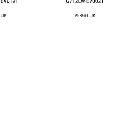
-EV019T
G712LW-EV002T
IJK
VERGELIJK