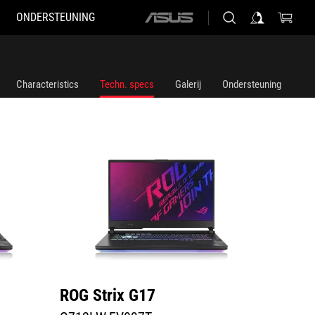
ONDERSTEUNING
ASUS
G712LW-EV037T
G712LV-
home
logo
Characteristics
Techn. specs
Galerij
Ondersteuning
ROG Strix G17
ROG S