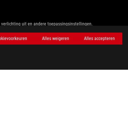
erlichting uit en andere toepassingsinstellingen.
balk-energiebesparingsmodus ingesteld op Battery Saver,
okievoorkeuren
Alles weigeren
Alles accepteren
s ingesteld op Better Battery en met gebruik van de website
p wordt gebruikt. De accucapaciteit neemt af met het aantal cycli
verd en het systeem wordt uitgeschakeld (via het commando
eik van 20-45 graden Celsius. Oplaadtijden kunnen +/10% variëren
registreerde handelsmerken van HDMI Licensing Administrator,
nd als deze wordt gebruikt met de specifieke meegeleverde
 Staten en Canada. Bezoek de websites van ASUS USA en ASUS