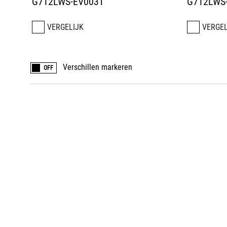
G712LWS-EV003T
G712LWS
VERGELIJK
VERGEL
Verschillen markeren
OFF