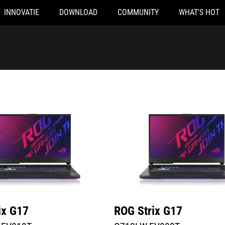
INNOVATIE
DOWNLOAD
COMMUNITY
WHAT'S HOT
V019T
G712LW-EV002T
ix G17
ROG Strix G17