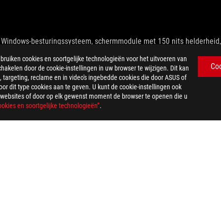
 Windows-besturingssysteem, schermmodule met 150 nits helderheid, v
geschakeld, Windows-energiebeheerschema ingesteld op Balanced, Taak
iken cookies en soortgelijke technologieën voor het uitvoeren van
olutie
Co
chakelen door de cookie-instellingen in uw browser te wijzigen. Dit kan
ws-energiebeheerschema ingesteld op Balanced, Taakbalk-energiemodu
 targeting, reclame en in video's ingebedde cookies die door ASUS of
et een verversingstijd van 10 seconden.
r dit type cookies aan te geven. U kunt de cookie-instellingen ook
opconfiguratie, de energie-instellingen en de manier waarop de lapto
US-websites of door op elk gewenst moment de browser te openen die u
okies en soortgelijke technologieën”
.
G-adapter wordt gebruikt die bij het geselecteerde model wordt gele
30 minuten tot 50% worden opgeladen bij een optimaal temperatuurber
, het HDMI handelsimago en de HDMI logo's zijn handelsmerken of ge
de pagina met specificaties.
igd in HDMI 2.1 FRL, met ingang van 3 mei 2022.
leerd op de respectievelijke pagina met productspecificaties.
oE), alleen datatransmissie.
ifieke regelgeving verschillen. Deze functie wordt alleen ondersteu
mmission en Industry Canada worden gedistribueerd in de Verenigde