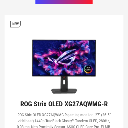
REFRESH RATE
NEW
REACTIETIJD
ADAPTIVE-SYNC
HDR
AURA SYNC
ROG Strix OLED XG27AQWMG-R
ROG Strix OLED XG27AQWMG-R gaming monitor - 27" (26.5"
CONSOLE GAMING
zichtbaar) 1440p TrueBlack Glossy™ Tandem OLED, 280Hz,
0,03 ms, Neo Proximity Sensor, ASUS OLED Care Pro, ELMB,