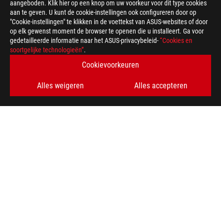
aangeboden. Klik hier op een knop om uw voorkeur voor dit type cookies
aan te geven. U kunt de cookie-instellingen ook configureren door op
"Cookie-instellingen" te klikken in de voettekst van ASUS-websites of door
op elk gewenst moment de browser te openen die u installeert. Ga voor
gedetailleerde informatie naar het ASUS-privacybeleid-
“Cookies en
soortgelijke technologieën”
.
Cookievoorkeuren
Alles weigeren
Alles accepteren
>
GAMING MONITOREN
KRIJG DE LAATSTE AANBIEDINGEN EN MEER
AANMELDEN