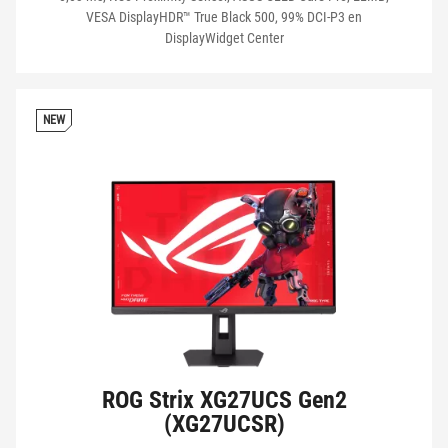
VESA DisplayHDR™ True Black 500, 99% DCI-P3 en
BEELDSCHERMOPPERVLAK
DisplayWidget Center
NEW
BEKIJK MIJN PRODUCTEN
ROG Strix XG27UCS Gen2
(XG27UCSR)