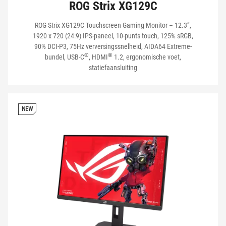
ROG Strix XG129C
ROG Strix XG129C Touchscreen Gaming Monitor – 12.3”,
1920 x 720 (24:9) IPS-paneel, 10-punts touch, 125% sRGB,
90% DCI‑P3, 75Hz verversingssnelheid, AIDA64 Extreme-
®
®
bundel, USB-C
, HDMI
1.2, ergonomische voet,
statiefaansluiting
NEW