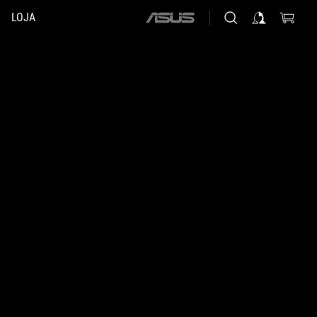
LOJA
ASUS
home
logo