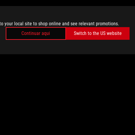
to your local site to shop online and see relevant promotions.
Continuar aqui
Switch to the US website