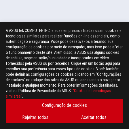
A ASUSTek COMPUTER INC. e suas empresas afiliadas usam cookies e
tecnologias similares para realizar funções on-line essenciais, como
autenticação e segurança. Você pode desativá-los alterando sua
configuração de cookies por meio do navegador, mas isso pode afetar
o funcionamento deste site. Além disso, a ASUS usa alguns cookies
de análise, segmentação/publicidade e incorporados em vídeo
fornecidos pela ASUS ou por terceiros. Clique em um botão aqui para
escolher sua preferência para esses tipos de cookies. Você também
pode definir as configurações de cookies clicando em "Configurações
de cookies" no rodapé dos sites da ASUS ou acessando o navegador
instalado a qualquer momento. Para obter informações detalhadas,
visite a Política de Privacidade da ASUS.
"Cookies e tecnologias
similares"
.
com DisplayPort™ 2.1 / Power Delivery 3.0, compatível com Thunderbolt™ 4
com DisplayPort™ 2.1 / Power Delivery 3.0
Leitor de cartão microSD UHS-II (compatível com SD, SDXC e SDHC; UHS-I com modo DDR200)
Configuração de cookies
Rejeitar todos
Aceitar todos