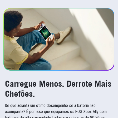
Instale e Gerencie Aplicativos
Graças ao Windows, o Ally permite descobrir, instalar e
gerenciar facilmente uma ampla variedade de aplicativos,
desde jogos e plataformas de streaming até ferramentas de
produtividade e criação.
Carregue Menos.
Derrote Mais
Chefões.
De que adianta um ótimo desempenho se a bateria não
acompanha? É por isso que equipamos os ROG Xbox Ally com
baterias de alta capacidade feitas para durar — de 80 Wh no