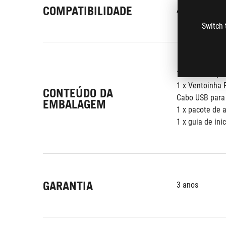
COMPATIBILIDADE
AMD: AM5, AM4
Switch 
1 x cooler líq
1 x Ventoinha
CONTEÚDO DA
Cabo USB para 
EMBALAGEM
1 x pacote de 
1 x guia de ini
GARANTIA
3 anos