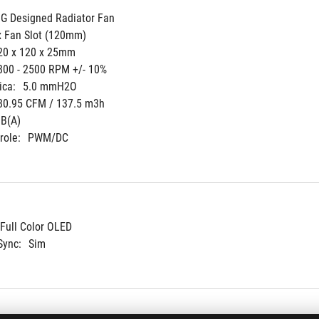
G Designed Radiator Fan
x Fan Slot (120mm)
20 x 120 x 25mm
800 - 2500 RPM +/- 10%
ica:
5.0 mmH2O
80.95 CFM / 137.5 m3h
dB(A) 
role:
PWM/DC
 Full Color OLED
Sync:
Sim