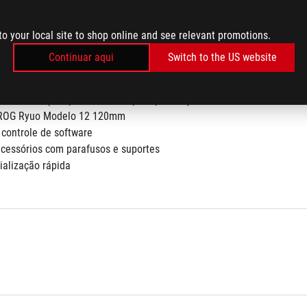
, TR4*
to your local site to shop online and see relevant promotions.
Continuar aqui
Switch to the US website
uido de CPU (composto térmico pré-aplicado)
 ROG Ryuo Modelo 12 120mm
controle de software
acessórios com parafusos e suportes
cialização rápida