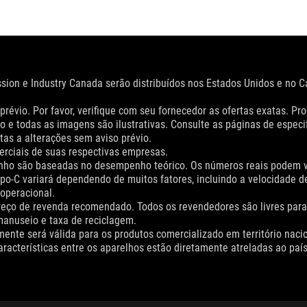
ion e Industry Canada serão distribuídos nos Estados Unidos e no C
 prévio. Por favor, verifique com seu fornecedor as ofertas exatas. 
 e todas as imagens são ilustrativas. Consulte as páginas de especi
tas a alterações sem aviso prévio.
ciais de suas respectivas empresas.
penho são baseadas no desempenho teórico. Os números reais podem v
 Tipo-C variará dependendo de muitos fatores, incluindo a velocidade d
operacional.
 preço de revenda recomendado. Todos os revendedores são livres para
 manuseio e taxa de reciclagem.
mente será válida para os produtos comercializado em território na
aracterísticas entre os aparelhos estão diretamente atreladas ao paí