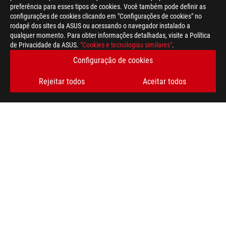
preferência para esses tipos de cookies. Você também pode definir as
configurações de cookies clicando em "Configurações de cookies" no
rodapé dos sites da ASUS ou acessando o navegador instalado a
qualquer momento. Para obter informações detalhadas, visite a Política
de Privacidade da ASUS.
"Cookies e tecnologias similares"
.
Configuração de cookies
>
GAMING CONSOLES PORTÁTEIS
Rejeitar todos
Aceitar todos
OBTENHA AS ÚLTIMAS OFERTAS E MUITO MAIS
INSCREVA-SE
SOBRE A ROG
HOME
NEWSROOM
BLOG