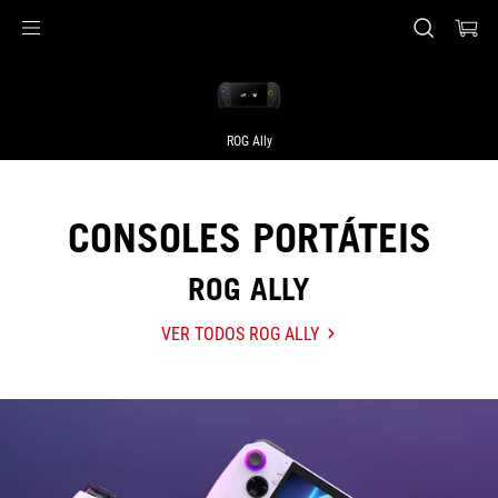
Accessibility links
Pular para o conteúdo
Acessibilidade
Saltar para o Menu
ASUS Footer
ROG Ally
CONSOLES PORTÁTEIS
ROG ALLY
VER TODOS ROG ALLY
ROG
ALLY
Hot
Products