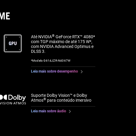
IME
®
Até NVIDIA
GeForce RTX™ 4080*
com TGP máximo de até 175 W*,
com NVIDIA Advanced Optimus e
DLSS 3.
*Modelo G614JZR-N4067W
Leia mais sobre desempenho
Suporte Dolby Vision™ e Dolby
®
Atmos
para conteúdo imersivo
Leia mais sobre áudio