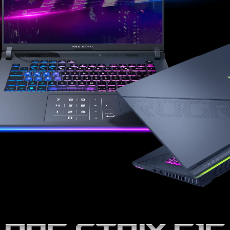
ROG Strix
G16