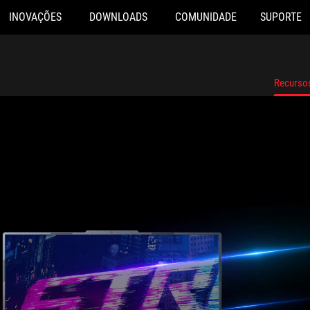
INOVAÇÕES
DOWNLOADS
COMUNIDADE
SUPORTE
Recurso
hrough Fisheye lens, with the front and rear of the ROG Strix G16