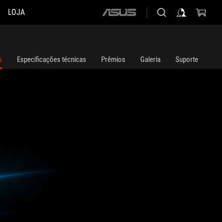
LOJA
ASUS
home
logo
s
Especificações técnicas
Prêmios
Galeria
Suporte
 superimposed in the foreground.