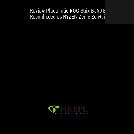
Review Placa-mãe ROG Strix B550-E Gaming –
Reconheceu os RYZEN Zen e Zen+, isso já era
possível?
HKEPC
is
comparable
with