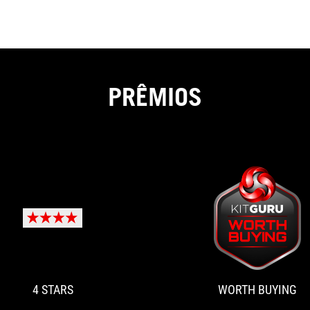
PRÊMIOS
4
Simply
STARS
the
best
B550
motherboard
4 STARS
WORTH BUYING