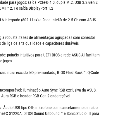
idade para jogos: saída PCIe® 4.0, dupla M.2, USB 3.2 Gen 2
MI ™ 2.1 e saída DisplayPort 1.2
i 6 integrado (802.11ax) e Rede Intel® de 2.5 Gb com ASUS
gia robusta: fases de alimentação agrupadas com conector
 de liga de alta qualidade e capacitores duráveis
o: painéis intuitivos para UEFI BIOS e rede ASUS AI facilitam
de jogos
usar: inclui escudo I/O pré-montado, BIOS FlashBack ™, Q-Code
incomparável: iluminação Aura Sync RGB exclusiva da ASUS,
r Aura RGB e header RGB Gen 2 endereçável
s : Áudio USB tipo C®, microfone com cancelamento de ruído
meFX S1220A, DTS® Sound Unbound ™ e Sonic Studio III para