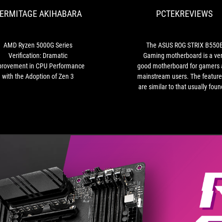
Series
ERMITAGE AKIHABARA
PCTEKREVIEWS
Verification:
Dramatic
Improvement
in
AMD Ryzen 5000G Series
The ASUS ROG STRIX B550
CPU
Verification: Dramatic
Gaming motherboard is a ve
Performance
rovement in CPU Performance
good motherboard for gamers
with
with the Adoption of Zen 3
mainstream users. The feature
the
are similar to that usually foun
Adoption
the higher-end ROG Strix X5
of
Gaming series, along with rob
Zen
power delivery and effectiv
3
cooling ROG Strix B550-E Gam
gives you a head start for a st
overclocking and gaming
performance build. Finally, if you
are looking for a new good qua
gaming build with solid
performance and want to build
AMD B550 chipset platform t