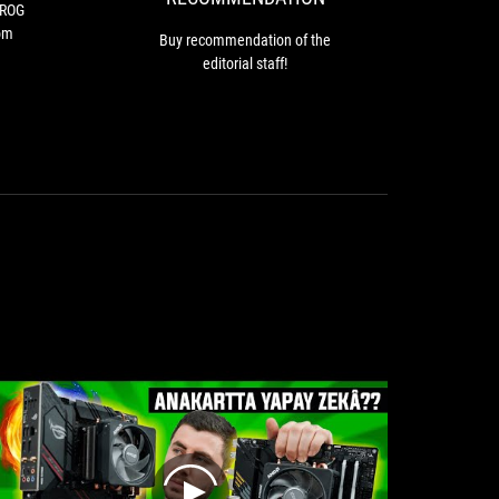
ROG
e ROG
T
STRIX
om
p
Buy recommendation of the
B550
feat
editorial staff!
motherboards
tec
from
ASUS.