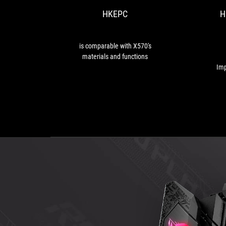
X570's
HKEPC
H
materials
and
functions
is comparable with X570's
materials and functions
Imp