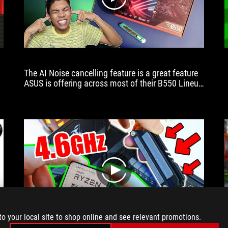
play
The AI Noise cancelling feature is a great feature
ASUS is offering across most of their B550 Lineup
and not just as a novelty feature. IT ACTULALLY
WORKS!!! For people who want to have audio
conference calls, video conference calls and not
just limited to games or Discord. It also doesn't
hinder your system performance.
play
to your local site to shop online and see relevant promotions.