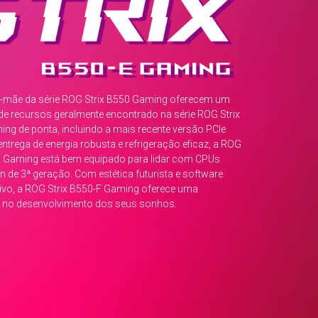
found
in
the
higher-
end
ROG
-mãe da série ROG Strix B550 Gaming oferecem um
Strix
de recursos geralmente encontrado na série ROG Strix
X570
ng de ponta, incluindo a mais recente versão PCIe
Gaming
entrega de energia robusta e refrigeração eficaz, a ROG
series,
0 Gaming está bem equipado para lidar com CPUs
along
 de 3ª geração. Com estética futurista e software
with
tivo, a ROG Strix B550-F Gaming oferece uma
robust
 no desenvolvimento dos seus sonhos.
power
delivery
and
effective
cooling
ROG
Strix
B550-