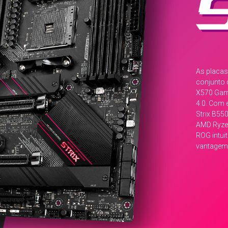
As placas
conjunto 
X570 Gami
4.0. Com 
Strix B55
AMD Ryzen
ROG intui
vantagem