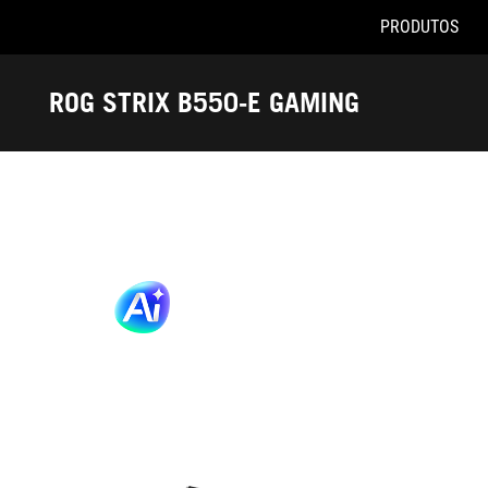
PRODUTOS
Accessibility links
Pular para o conteúdo
Acessibilidade
Saltar para o Menu
ASUS Footer
ROG STRIX B550-E GAMING