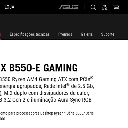
LOJA
ASUS
home
logo
s
Especificações técnicas
Prêmios
Galeria
Suporte
IX B550-E GAMING
®
B550 Ryzen AM4 Gaming ATX com PCIe
®
energia agrupados, Rede Intel
de 2.5 Gb,
), M.2 duplo com dissipadores de calor,
B 3.2 Gen 2 e iluminação Aura Sync RGB
onto para processadores Desktop Ryzen™ Série 5000/ Série
3000