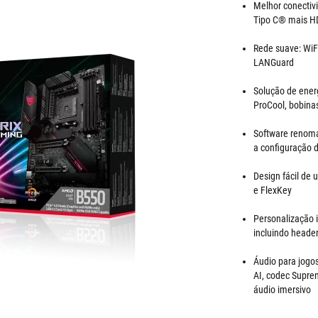
Melhor conectiv
Tipo C® mais HD
Rede suave: WiF
LANGuard
Solução de ener
ProCool, bobinas
Software renomad
a configuração 
Design fácil de 
e FlexKey
Personalização 
incluindo heade
Áudio para jogo
AI, codec Supre
áudio imersivo