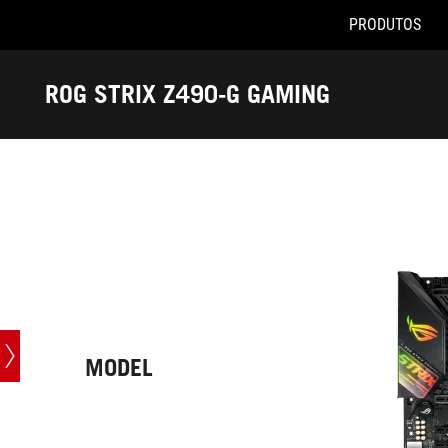
PRODUTOS
Accessibility links
Pular para o conteúdo
Acessibilidade
Saltar para o Menu
ASUS Footer
ROG STRIX Z490-G GAMING
-
Especificações
técnicas
MODEL