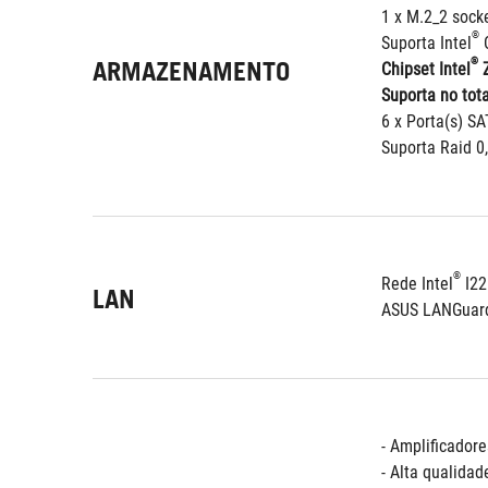
1 x M.2_2 sock
®
Suporta Intel
 
ARMAZENAMENTO
®
Chipset Intel
 
Suporta no tota
6 x Porta(s) S
Suporta Raid 0,
®
Rede Intel
 I2
LAN
ASUS LANGuar
- Amplificador
- Alta qualid