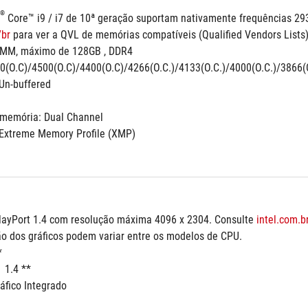
®
br
 para ver a QVL de memórias compatíveis (Qualified Vendors Lists)
IMM, máximo de 128GB , DDR4 
0(O.C)/4500(O.C)/4400(O.C)/4266(O.C.)/4133(O.C.)/4000(O.C.)/3866(O
Un-buffered
 memória: Dual Channel
 Extreme Memory Profile (XMP)
layPort 1.4 com resolução máxima 4096 x 2304. Consulte 
intel.com.b
ão dos gráficos podem variar entre os modelos de CPU.
*
  1.4 **
áfico Integrado