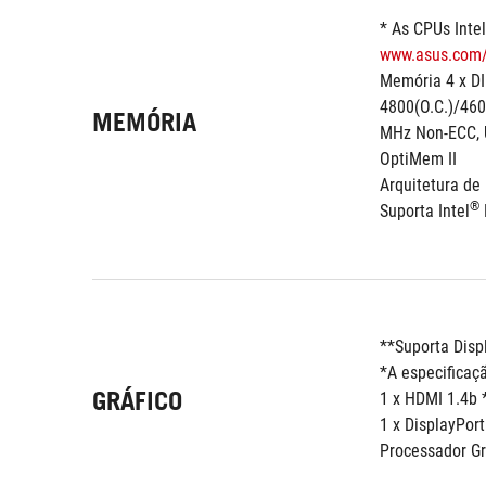
* As CPUs Intel
www.asus.com/
Memória 4 x D
4800(O.C.)/460
MEMÓRIA
MHz Non-ECC, 
OptiMem II
Arquitetura de
®
Suporta Intel
**Suporta Disp
*A especificaç
GRÁFICO
1 x HDMI 1.4b 
1 x DisplayPort
Processador Gr