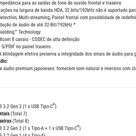
Impedância para as saídas de fone de ouvido frontal e traseira
itações na largura de banda HDA, 32 bits/192kHz não é suportado par
etection, Multi-streaming, Painel frontal com possiblidade de redefin
odução de áudio de até 32-Bit/192kHz *
hielding™ Technology
com 8 canais - CODEC de alta definição
a S/PDIF no painel traseiro
A blindagem efetiva preserva a integridade dos sinais de áudio para 
dio:
de áudio premium japoneses: fornecem som natural e imersivo com cla
®
B 3.2 Gen 2 (1 x USB Tipo-C
)
ntais
 (Total 7)
seiras
 (Total 8)
®
B 3.2 Gen 2 (1 x Tipo-A + 1 x USB Tipo-C
)
B 3.2 Gen 1 (4 x Tipo-A)