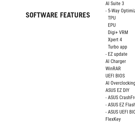
AI Suite 3
- 5-Way Optimi
SOFTWARE FEATURES
  TPU
  EPU 
  Digi+ VRM
  Xpert 4 
  Turbo app
- EZ update
AI Charger 
WinRAR
UEFI BIOS
AI Overclockin
ASUS EZ DIY 
- ASUS CrashFr
- ASUS EZ Flash
- ASUS UEFI B
FlexKey