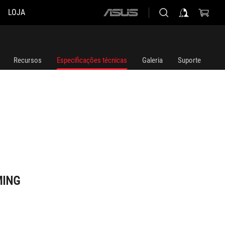
LOJA
ASUS
home
logo
Recursos
Especificações técnicas
Galeria
Suporte
MING