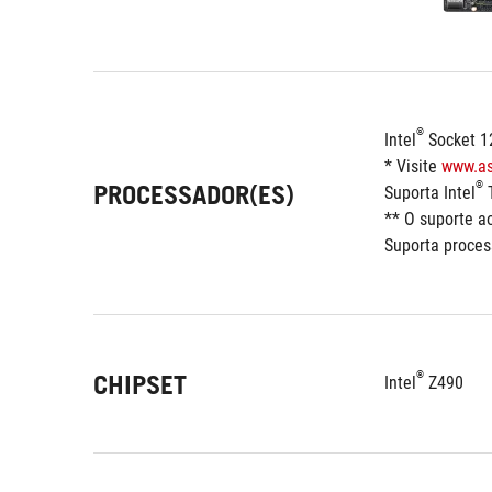
®
Intel
 Socket 1
* Visite 
www.as
PROCESSADOR(ES)
®
Suporta Intel
 
** O suporte ao
Suporta proces
®
CHIPSET
Intel
 Z490