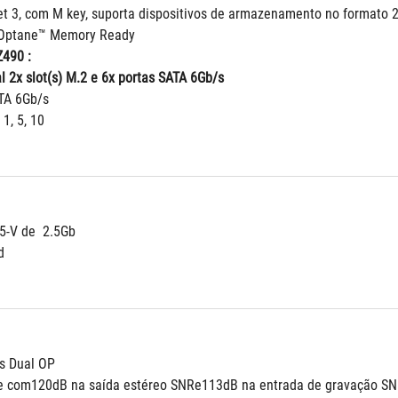
et 3, com M key, suporta dispositivos de armazenamento no formato
Optane™ Memory Ready
Z490 : 
l 2x slot(s) M.2 e 6x portas SATA 6Gb/s
ATA 6Gb/s
 1, 5, 10
25-V de  2.5Gb
d
es Dual OP
ade com120dB na saída estéreo SNRe113dB na entrada de gravação S