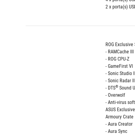
2 x porta(s) US
ROG Exclusive 
- RAMCache III
- ROG CPU-Z
- GameFirst VI
- Sonic Studio I
- Sonic Radar II
®
- DTS
 Sound 
- Overwolf 
- Anti-virus so
ASUS Exclusive
Armoury Crate
- Aura Creator
- Aura Sync