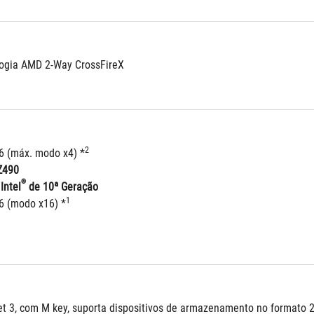
logia AMD 2-Way CrossFireX
2
16 (máx. modo x4) *
Z490
®
Intel
 de 10ª Geração
1
16 (modo x16) *
et 3, com M key, suporta dispositivos de armazenamento no formato