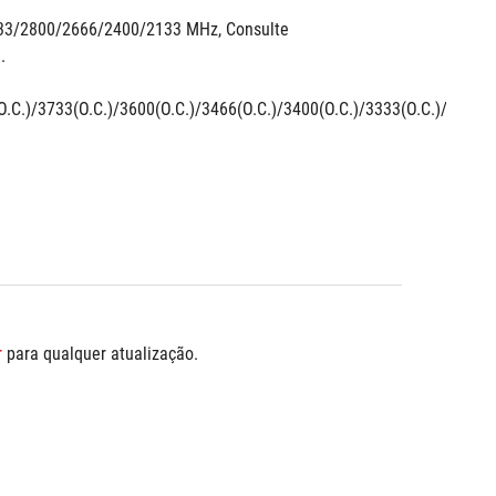
 Core™ i9 / i7 de 10ª geração suportam nativamente frequências 2933/2800/2666/2400/2133 MHz, Consulte 
.
.C.)/3733(O.C.)/3600(O.C.)/3466(O.C.)/3400(O.C.)/3333(O.C.)/3200(O
r
 para qualquer atualização.