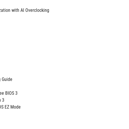
zation with AI Overclocking
g Guide
ee BIOS 3 
 3 
IOS EZ Mode