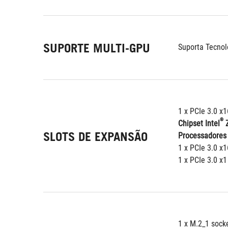
SUPORTE MULTI-GPU
Suporta Tecno
1 x PCIe 3.0 x
®
Chipset Intel
 
SLOTS DE EXPANSÃO
Processadores 
1 x PCIe 3.0 x
1 x PCIe 3.0 x1
1 x M.2_1 sock