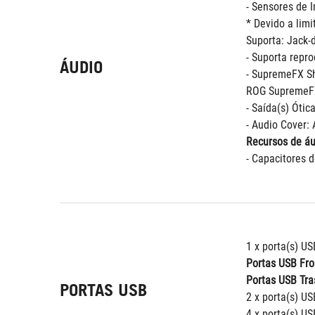
- Sensores de 
* Devido a lim
Suporta: Jack-d
- Suporta repr
ÁUDIO
- SupremeFX S
ROG SupremeFX
- Saída(s) Ótic
- Audio Cover: 
Recursos de áu
- Capacitores 
1 x porta(s) US
Portas USB Fro
Portas USB Tra
PORTAS USB
2 x porta(s) US
4 x porta(s) US