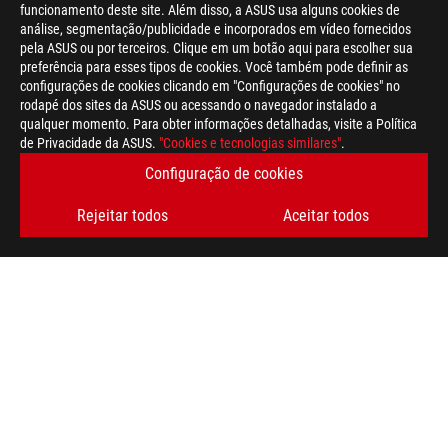
funcionamento deste site. Além disso, a ASUS usa alguns cookies de
análise, segmentação/publicidade e incorporados em vídeo fornecidos
pela ASUS ou por terceiros. Clique em um botão aqui para escolher sua
preferência para esses tipos de cookies. Você também pode definir as
configurações de cookies clicando em "Configurações de cookies" no
rodapé dos sites da ASUS ou acessando o navegador instalado a
qualquer momento. Para obter informações detalhadas, visite a Política
ASUS
de Privacidade da ASUS.
"Cookies e tecnologias similares"
.
Footer
>
GAMING FONTES DE ALIMENTAÇÃO
Configuração de cookies
>
FONTES DE ALIMENTAÇÃO FILTER
Rejeitar todos
Aceitar todos
>
ROG LOKI SFX-L 850W PLATINUM
GALLERY
OBTENHA AS ÚLTIMAS OFERTAS E MUITO MAIS
INSCREVA-SE
SOBRE A ROG