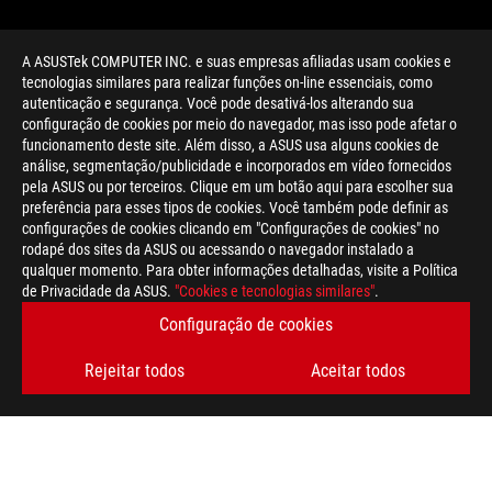
A ASUSTek COMPUTER INC. e suas empresas afiliadas usam cookies e
tecnologias similares para realizar funções on-line essenciais, como
autenticação e segurança. Você pode desativá-los alterando sua
configuração de cookies por meio do navegador, mas isso pode afetar o
funcionamento deste site. Além disso, a ASUS usa alguns cookies de
análise, segmentação/publicidade e incorporados em vídeo fornecidos
pela ASUS ou por terceiros. Clique em um botão aqui para escolher sua
>
GAMING FPS GAMING LAPTOP
preferência para esses tipos de cookies. Você também pode definir as
configurações de cookies clicando em "Configurações de cookies" no
rodapé dos sites da ASUS ou acessando o navegador instalado a
qualquer momento. Para obter informações detalhadas, visite a Política
OBTENHA AS ÚLTIMAS OFERTAS E MUITO MAIS
de Privacidade da ASUS.
"Cookies e tecnologias similares"
.
Configuração de cookies
INSCREVA-SE
Rejeitar todos
Aceitar todos
SOBRE A ROG
HOME
NEWSROOM