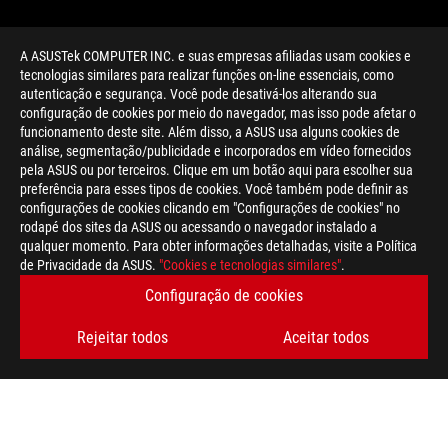
A ASUSTek COMPUTER INC. e suas empresas afiliadas usam cookies e
tecnologias similares para realizar funções on-line essenciais, como
autenticação e segurança. Você pode desativá-los alterando sua
configuração de cookies por meio do navegador, mas isso pode afetar o
funcionamento deste site. Além disso, a ASUS usa alguns cookies de
análise, segmentação/publicidade e incorporados em vídeo fornecidos
pela ASUS ou por terceiros. Clique em um botão aqui para escolher sua
>
GAMING OPTIMUS
preferência para esses tipos de cookies. Você também pode definir as
configurações de cookies clicando em "Configurações de cookies" no
rodapé dos sites da ASUS ou acessando o navegador instalado a
qualquer momento. Para obter informações detalhadas, visite a Política
OBTENHA AS ÚLTIMAS OFERTAS E MUITO MAIS
de Privacidade da ASUS.
"Cookies e tecnologias similares"
.
Configuração de cookies
INSCREVA-SE
Rejeitar todos
Aceitar todos
SOBRE A ROG
HOME
NEWSROOM