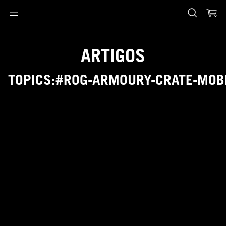
Accessibility links
Pular para o conteúdo
Acessibilidade
Saltar para o Menu
ASUS Footer
ARTIGOS
TOPICS:#ROG-ARMOURY-CRATE-MOB