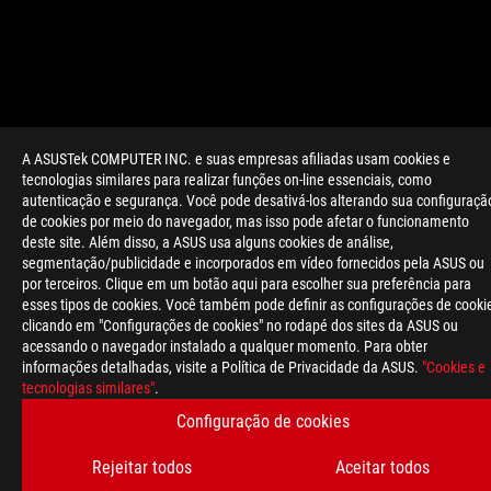
A ASUSTek COMPUTER INC. e suas empresas afiliadas usam cookies e
tecnologias similares para realizar funções on-line essenciais, como
autenticação e segurança. Você pode desativá-los alterando sua configuraçã
>
GAMING ROG ARMOURY CRATE MOBILE
de cookies por meio do navegador, mas isso pode afetar o funcionamento
deste site. Além disso, a ASUS usa alguns cookies de análise,
segmentação/publicidade e incorporados em vídeo fornecidos pela ASUS ou
por terceiros. Clique em um botão aqui para escolher sua preferência para
OBTENHA AS ÚLTIMAS OFERTAS E MUITO MAIS
esses tipos de cookies. Você também pode definir as configurações de cooki
INSCREVA-SE
clicando em "Configurações de cookies" no rodapé dos sites da ASUS ou
acessando o navegador instalado a qualquer momento. Para obter
informações detalhadas, visite a Política de Privacidade da ASUS.
"Cookies e
SOBRE A ROG
tecnologias similares"
.
Configuração de cookies
HOME
Rejeitar todos
Aceitar todos
NEWSROOM